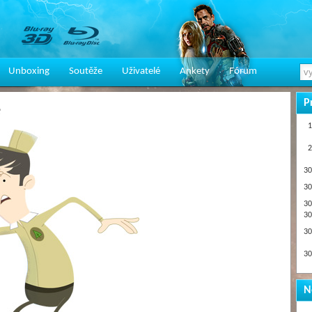
Unboxing
Soutěže
Uživatelé
Ankety
Fórum
P
e
1
2
30
30
30
30
30
30
N