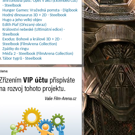
Smrtonosná past: Opět v akci (Extended Cut)
- Steelbook
Hunger Games: Vražedná pomsta - Digibook
Hodný dinosaurus 3D + 2D - Steelbook
Hugo a jeho velký objev
Edith Piaf (Ořezaný obraz)
Království nebeské (Ultimátní edice) -
Steelbook
Exodus: Bohové a králové 3D + 2D -
Steelbook (FilmArena Collection)
Zpátky do ringu
Méďa 2 - Steelbook (FilmArena Collection)
.
Tábor tygrů - Steelbook