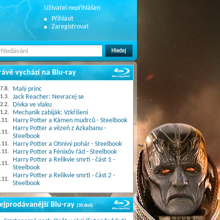
Uživatel nepřihlášen
Přihlásit
Zaregistrovat
rávě vychází na Blu-ray
7.8.
Malý princ
1.3.
Jack Reacher: Nevracej se
2.2.
Dívka ve vlaku
1.2.
Mechanik zabiják: Vzkříšení
.11.
Harry Potter a Kámen mudrců - Steelbook
Harry Potter a vězeň z Azkabanu -
.11.
Steelbook
.11.
Harry Potter a Ohnivý pohár - Steelbook
.11.
Harry Potter a Fénixův řád - Steelbook
Harry Potter a Relikvie smrti - část 1 -
.11.
Steelbook
Harry Potter a Relikvie smrti - část 2 -
.11.
Steelbook
ejprodávanější Blu-ray
(30 dnů)