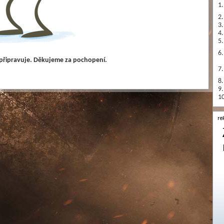
1.
2.
3.
4.
5.
6.
 připravuje. Děkujeme za pochopení.
7.
8.
9.
10