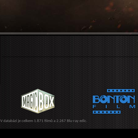
V databázi je celkem 1.871 filmů a 2.267 Blu-ray edic.