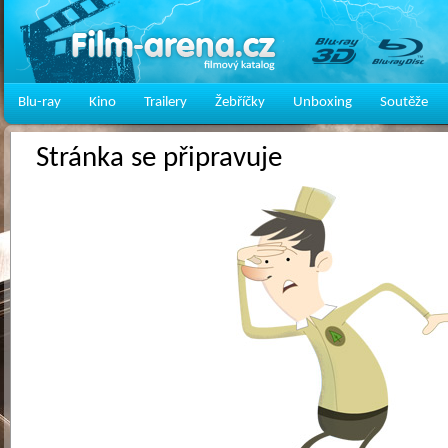
Blu-ray
Kino
Trailery
Žebříčky
Unboxing
Soutěže
Stránka se připravuje