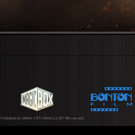
V databázi je celkem 1.871 filmů a 2.267 Blu-ray edic.