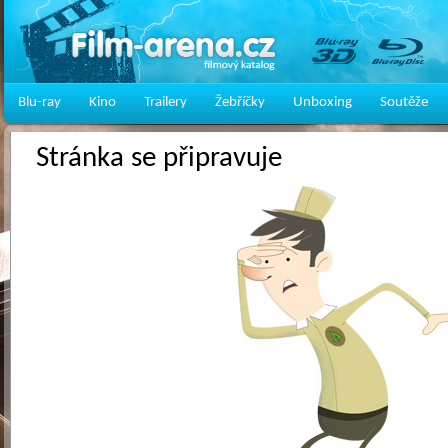
Blu-ray
Kino
Trailery
Žebříčky
Unboxing
Soutěže
Stránka se připravuje