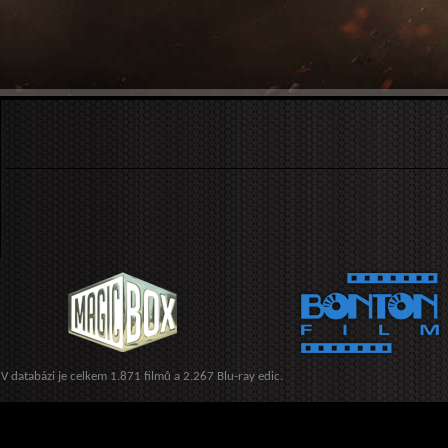
V databázi je celkem 1.871 filmů a 2.267 Blu-ray edic.