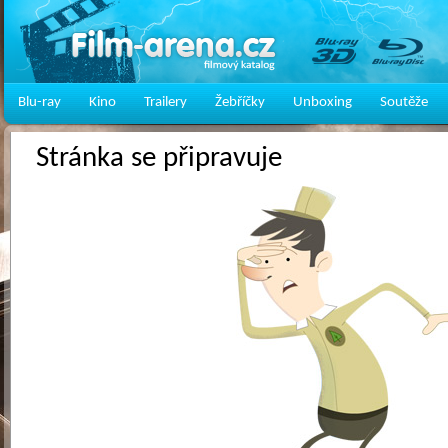
Blu-ray
Kino
Trailery
Žebříčky
Unboxing
Soutěže
Stránka se připravuje