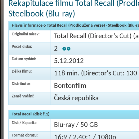
Rekapitulace filmu Total Recall (Prod
Steelbook (Blu-ray)
Hlavní informace o Total Recall (Prodloužená verze) - Steelbook (Blu-r
Originální název:
Total Recall (Director's Cut) (
Počet disků:
2
Datum vydání:
5.12.2012
Délka filmu:
118 min. (Director's Cut: 130
Distributor:
Bontonfilm
Země vydání:
Česká republika
Total Recall (disk č.1)
Disk / Kapacita:
Blu-ray / 50 GB
Formát obrazu:
16:9 / 2,40:1 / 1080p