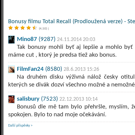
Bonusy filmu Total Recall (Prodloužená verze) - St
(4,50)
|
Mino87
(9287)
24.11.2014 20:03
Tak bonusy mohli byť aj lepšie a mohlo byť i
máme cut , ktorý je predsa tiež ako bonus.
FilmFan24
(8580)
28.6.2013 15:26
Na druhém disku výživná nálož česky otitu
kterých se divák dozví všechno možné a nemožné
salisbury
(7523)
22.12.2013 10:14
Bonusů dle mě tam bylo přehršle, myslím, 
spokojen. Bylo to nad moje očekávání.
Další příspěvky >