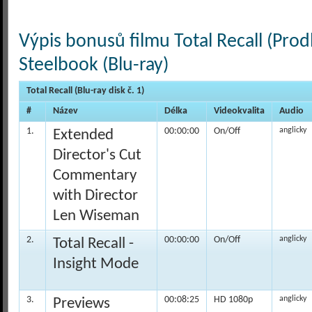
Výpis bonusů filmu Total Recall (Prod
Steelbook (Blu-ray)
Total Recall (Blu-ray disk č. 1)
#
Název
Délka
Videokvalita
Audio
1.
00:00:00
On/Off
anglicky
Extended
Director's Cut
Commentary
with Director
Len Wiseman
2.
00:00:00
On/Off
anglicky
Total Recall -
Insight Mode
3.
00:08:25
HD 1080p
anglicky
Previews