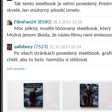
Tak tento steelbook je veľmi povedený, Predn
skvelé, len vnútorný pôsobí umelo.
FilmFan24
(8580)
28.6.2013 15:26
Moc pěkný, modře tónovaný steelbook, který 
Možná jenom škoda, že název filmu není emboso
salisbury
(7523)
22.12.2013 10:14
Po všech stránkách povedený steelbook, grafic
chtěl, aby to bylo. Nemůžu si stěžovat.
Další příspěvky >