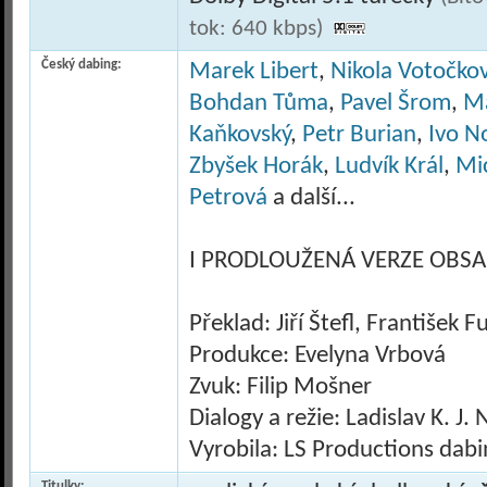
tok: 640 kbps)
Český dabing:
Marek Libert
,
Nikola Votočko
Bohdan Tůma
,
Pavel Šrom
,
Ma
Kaňkovský
,
Petr Burian
,
Ivo N
Zbyšek Horák
,
Ludvík Král
,
Mi
Petrová
a další...
I PRODLOUŽENÁ VERZE OBSA
Překlad: Jiří Štefl, František F
Produkce: Evelyna Vrbová
Zvuk: Filip Mošner
Dialogy a režie: Ladislav K. J.
Vyrobila: LS Productions dab
Titulky: