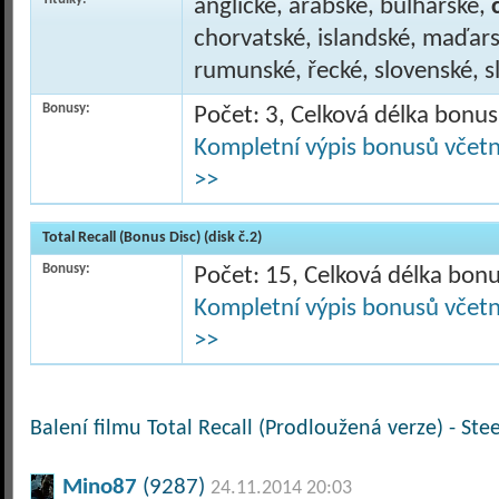
anglické, arabské, bulharské,
chorvatské, islandské, maďars
rumunské, řecké, slovenské, sl
Bonusy:
Počet: 3, Celková délka bonu
Kompletní výpis bonusů včetně
>>
Total Recall (Bonus Disc) (disk č.2)
Bonusy:
Počet: 15, Celková délka bon
Kompletní výpis bonusů včetně
>>
Balení filmu Total Recall (Prodloužená verze) - Ste
Mino87
(9287)
24.11.2014 20:03