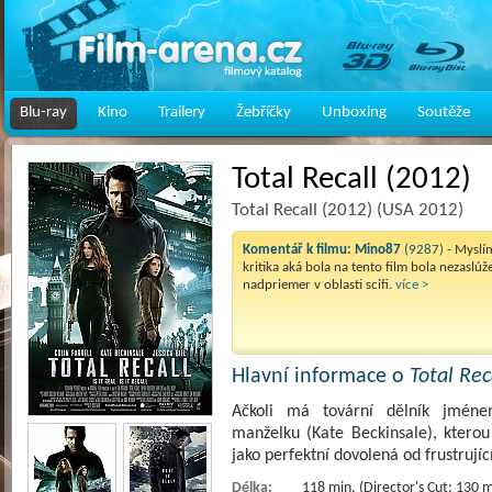
Blu-ray
Kino
Trailery
Žebříčky
Unboxing
Soutěže
Total Recall (2012)
Total Recall (2012) (USA 2012)
Komentář k filmu:
Mino87
(9287)
- Myslím
kritika aká bola na tento film bola nezaslúže
nadpriemer v oblasti scifi.
více >
Hlavní informace o
Total Rec
Ačkoli má tovární dělník jméne
manželku (Kate Beckinsale), kterou
jako perfektní dovolená od frustrujíc
Délka:
118 min. (Director's Cut: 130 m