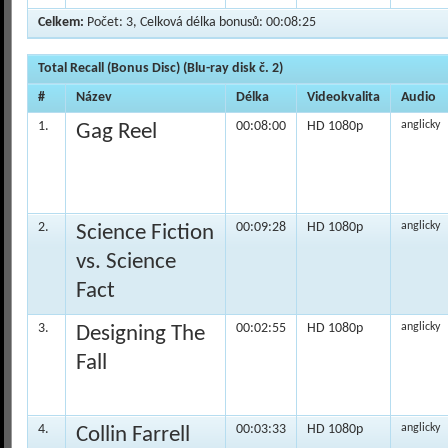
Celkem:
Počet: 3, Celková délka bonusů: 00:08:25
Total Recall (Bonus Disc) (Blu-ray disk č. 2)
#
Název
Délka
Videokvalita
Audio
1.
00:08:00
HD 1080p
anglicky
Gag Reel
2.
00:09:28
HD 1080p
anglicky
Science Fiction
vs. Science
Fact
3.
00:02:55
HD 1080p
anglicky
Designing The
Fall
4.
00:03:33
HD 1080p
anglicky
Collin Farrell