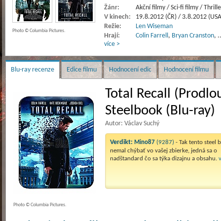
Žánr:
Akční filmy / Sci-fi filmy / Thrill
V kinech:
19.8.2012 (ČR) / 3.8.2012 (USA
Režie:
Len Wiseman
Photo © Columbia Pictures.
Hrají:
Colin Farrell
,
Bryan Cranston
,
.
více >
Blu-ray recenze
Edice filmu
Hodnocení edic
Hodnocení filmu
Total Recall (Prodlo
Steelbook (Blu-ray)
Autor: Václav Suchý
Verdikt:
Mino87
(9287)
- Tak tento steel
nemal chýbať vo vašej zbierke, jedná sa o
nadštandard čo sa týka dizajnu a obsahu.
v
Photo © Columbia Pictures.