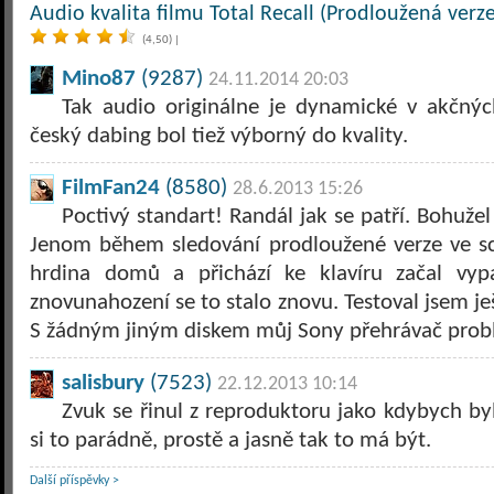
Audio kvalita filmu Total Recall (Prodloužená verze
(4,50)
|
Mino87
(9287)
24.11.2014 20:03
Tak audio originálne je dynamické v akčných
český dabing bol tiež výborný do kvality.
FilmFan24
(8580)
28.6.2013 15:26
Poctivý standart! Randál jak se patří. Bohužel
Jenom během sledování prodloužené verze ve sc
hrdina domů a přichází ke klavíru začal vypa
znovunahození se to stalo znovu. Testoval jsem ješ
S žádným jiným diskem můj Sony přehrávač prob
salisbury
(7523)
22.12.2013 10:14
Zvuk se řinul z reproduktoru jako kdybych byl
si to parádně, prostě a jasně tak to má být.
Další příspěvky >