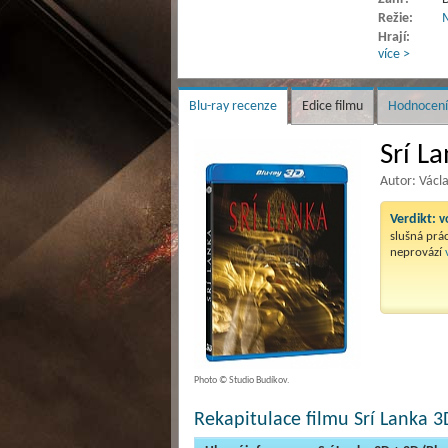
Režie:
M
Hrají:
více >
Blu-ray recenze
Edice filmu
Hodnocení
Srí L
Autor: Václ
Verdikt:
v
slušná prác
neprovází
Photo © Studio Budíkov.
Rekapitulace filmu Srí Lanka 3