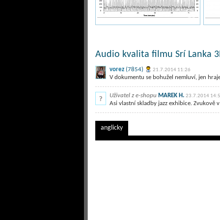
Audio kvalita filmu Srí Lanka 3
vorez
(7854)
21.7.2014 11:26
V dokumentu se bohužel nemluví, jen hraj
Uživatel z e-shopu
MAREK H.
23.7.2014 14:
Asi vlastní skladby jazz exhibice. Zvukově 
anglicky