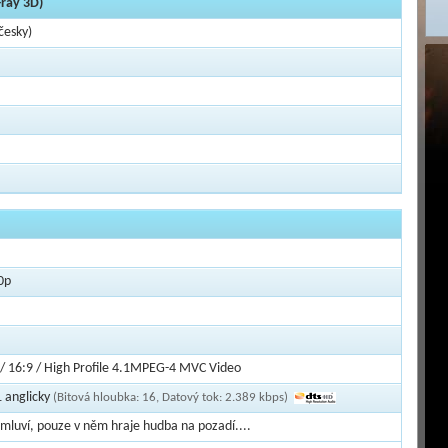
-ray 3D)
česky)
0p
 / 16:9 / High Profile 4.1MPEG-4 MVC Video
 anglicky
(Bitová hloubka: 16, Datový tok: 2.389 kbps)
luví, pouze v něm hraje hudba na pozadí....