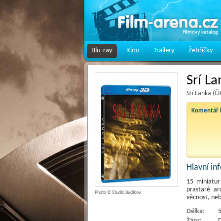
Blu-ray
Kino
Trailery
Žebříčky
Srí La
Srí Lanka (Č
Komentář k
Hlavní i
15 miniatur
prastaré ar
Photo © Studio Budíkov.
věcnost, neb
Délka:
5
Žánr:
D