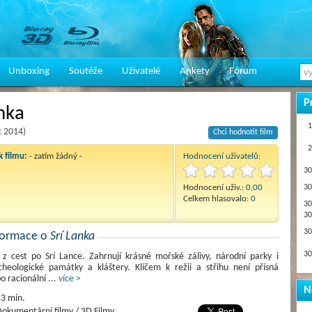
Unboxing
Soutěže
Uživatelé
Ankety
Fórum
P
nka
1
R 2014)
Chci hodnotit film
2
 filmu:
- zatím žádný -
Hodnocení uživatelů:
30
Hodnocení uživ.:
0,00
30
Celkem hlasovalo:
0
30
30
30
nformace o
Srí Lanka
30
 z cest po Srí Lance. Zahrnují krásné mořské zálivy, národní parky i
cheologické památky a kláštery. Klíčem k režii a střihu není přísná
o racionální
...
více >
N
3 min.
okumentární filmy / 3D Filmy