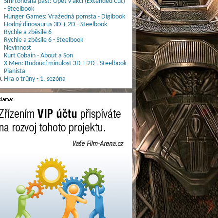
Smrtonosná past: Opět v akci (Extended Cut)
- Steelbook
Hunger Games: Vražedná pomsta - Digibook
Hodný dinosaurus 3D + 2D - Steelbook
Rychle a zběsile 6
Rychle a zběsile 6 - Steelbook
Nevinnost
Kurt Cobain - About a Son
X-Men: Budoucí minulost 3D + 2D - Steelbook
Pianista
.
Hra o trůny - 1. sezóna