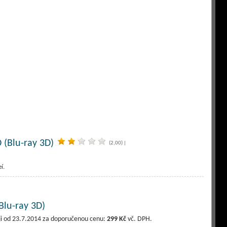
 (Blu-ray 3D)
(2,00)
|
í.
Blu-ray 3D)
deji od 23.7.2014 za doporučenou cenu:
299 Kč
vč. DPH.