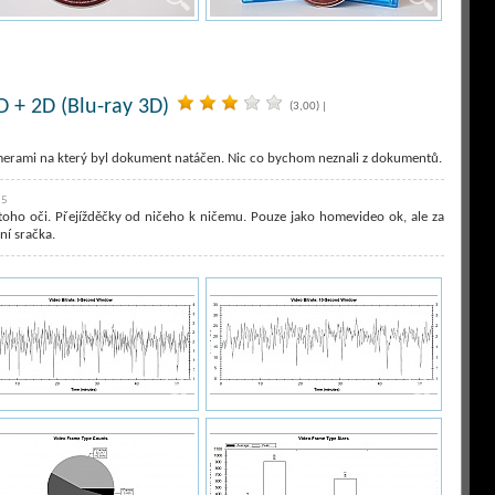
D + 2D (Blu-ray 3D)
(3,00)
|
 kamerami na který byl dokument natáčen. Nic co bychom neznali z dokumentů.
55
oho oči. Přejížděčky od ničeho k ničemu. Pouze jako homevideo ok, ale za
í sračka.