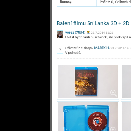
Bonusy:
Počet: 0, Celková 
Balení filmu Srí Lanka 3D + 2D 
vorez
(7854)
21.7.2014 11:26
Uvítal bych vnitřní artwork, ale překvapil m
Uživatel z e-shopu
MAREK H.
23.7.2014 14:
V pohodě.