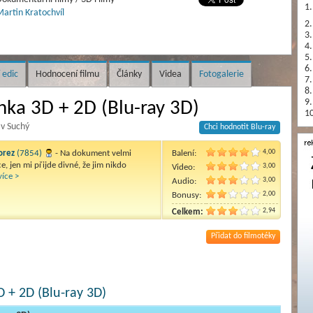
1.
artin Kratochvíl
2.
3.
4.
5.
6.
 edic
Hodnocení filmu
Články
Videa
Fotogalerie
7.
8.
9.
anka 3D + 2D (Blu-ray 3D)
10
av Suchý
Chci hodnotit Blu-ray
4,00
orez
(7854)
- Na dokument velmi
Balení:
e, jen mi přijde divné, že jim nikdo
3,00
Video:
více >
3,00
Audio:
2,00
Bonusy:
2,94
Celkem:
Přidat do filmotéky
D + 2D (Blu-ray 3D)