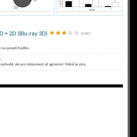
D + 2D (Blu-ray 3D)
(3,00)
|
e na pozadí hudba
55
v pohodě, ale pro dokument až agresivní. Méně je více.