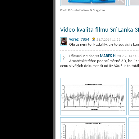
Photo © Studio Budíkov & Magicbox.
Video kvalita filmu Srí Lanka 3
vorez
(7854)
21.7.2014 11:26
Obraz není tolik zdařilý, ale to souvisí s
Uživatel z e-shopu
MAREK H.
23.7.2014 14:
Amatérské těžce podprůměrné 3D, bolí z t
cenu skvělých dokumentů od IMAXu? Je to totáln