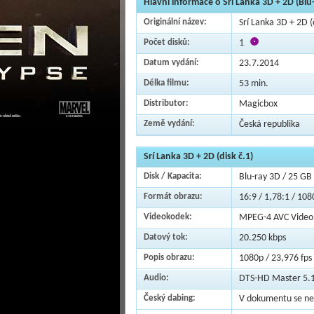
Hlavní informace o Srí Lanka 3D + 2D (Blu
Originální název:
Srí Lanka 3D + 2D (
Počet disků:
1
Datum vydání:
23.7.2014
Délka filmu:
53 min.
Distributor:
Magicbox
Země vydání:
Česká republika
Srí Lanka 3D + 2D (disk č.1)
Disk / Kapacita:
Blu-ray 3D / 25 GB
Formát obrazu:
16:9 / 1,78:1 / 108
Videokodek:
MPEG-4 AVC Video
Datový tok:
20.250 kbps
Popis obrazu:
1080p / 23,976 fps
Audio:
DTS-HD Master 5.1
Český dabing:
V dokumentu se nem