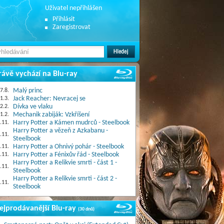
Uživatel nepřihlášen
Přihlásit
Zaregistrovat
rávě vychází na Blu-ray
7.8.
Malý princ
1.3.
Jack Reacher: Nevracej se
2.2.
Dívka ve vlaku
1.2.
Mechanik zabiják: Vzkříšení
.11.
Harry Potter a Kámen mudrců - Steelbook
Harry Potter a vězeň z Azkabanu -
.11.
Steelbook
.11.
Harry Potter a Ohnivý pohár - Steelbook
.11.
Harry Potter a Fénixův řád - Steelbook
Harry Potter a Relikvie smrti - část 1 -
.11.
Steelbook
Harry Potter a Relikvie smrti - část 2 -
.11.
Steelbook
ejprodávanější Blu-ray
(30 dnů)