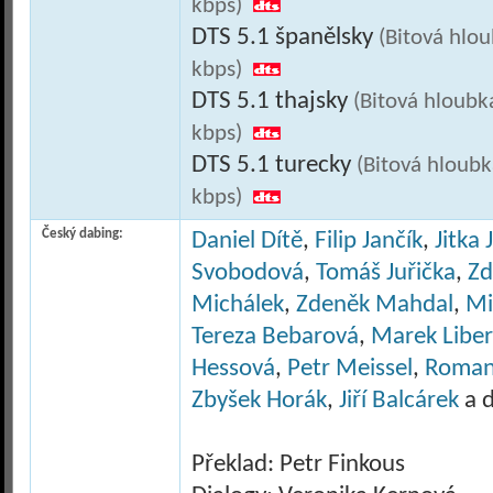
kbps)
DTS 5.1 španělsky
(Bitová hlo
kbps)
DTS 5.1 thajsky
(Bitová hloubk
kbps)
DTS 5.1 turecky
(Bitová hloubk
kbps)
Český dabing:
Daniel Dítě
,
Filip Jančík
,
Jitka
Svobodová
,
Tomáš Juřička
,
Zd
Michálek
,
Zdeněk Mahdal
,
Mi
Tereza Bebarová
,
Marek Liber
Hessová
,
Petr Meissel
,
Roman
Zbyšek Horák
,
Jiří Balcárek
a d
Překlad: Petr Finkous