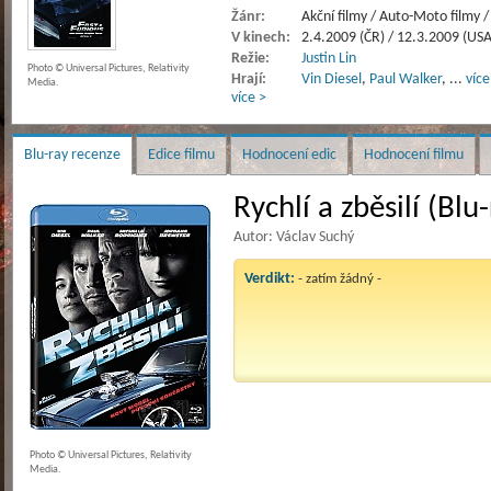
Žánr:
Akční filmy / Auto-Moto filmy / 
V kinech:
2.4.2009 (ČR) / 12.3.2009 (USA
Režie:
Justin Lin
Photo © Universal Pictures, Relativity
Hrají:
Vin Diesel
,
Paul Walker
,
...
více
Media.
více >
Blu-ray recenze
Edice filmu
Hodnocení edic
Hodnocení filmu
Rychlí a zběsilí (Blu-
Autor: Václav Suchý
Verdikt:
- zatím žádný -
Photo © Universal Pictures, Relativity
Media.