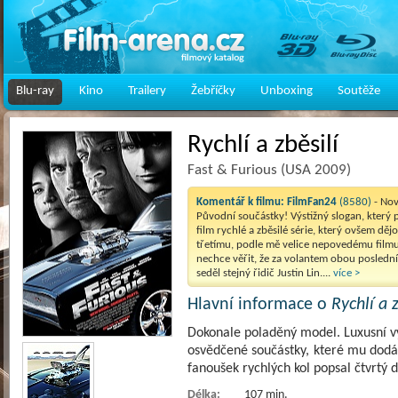
Blu-ray
Kino
Trailery
Žebříčky
Unboxing
Soutěže
Rychlí a zběsilí
Fast & Furious (USA 2009)
Komentář k filmu:
FilmFan24
(8580)
- No
Původní součástky! Výstižný slogan, který p
film rychlé a zběsilé série, který ovšem děj
třetímu, podle mě velice nepovedému filmu
nechce věřit, že za volantem obou posledn
seděl stejný řidič Justin Lin....
více >
Hlavní informace o
Rychlí a z
Dokonale poladěný model. Luxusní v
osvědčené součástky, které mu dodáv
fanoušek rychlých kol popsal čtvrtý d
Délka:
107 min.