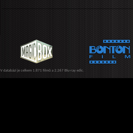
V databázi je celkem 1.871 filmů a 2.267 Blu-ray edic.