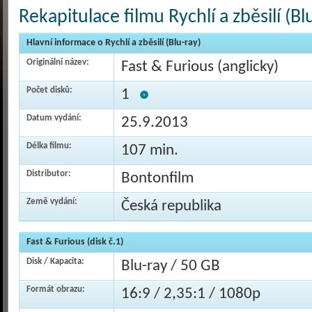
Rekapitulace filmu Rychlí a zběsilí (Bl
Hlavní informace o Rychlí a zběsilí (Blu-ray)
Originální název:
Fast & Furious (anglicky)
Počet disků:
1
Datum vydání:
25.9.2013
Délka filmu:
107 min.
Distributor:
Bontonfilm
Země vydání:
Česká republika
Fast & Furious (disk č.1)
Disk / Kapacita:
Blu-ray / 50 GB
Formát obrazu:
16:9 / 2,35:1 / 1080p