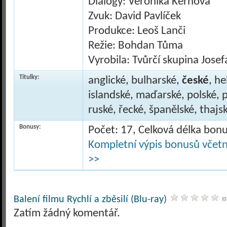
Dialogy: Veronika Kernová
Zvuk: David Pavlíček
Produkce: Leoš Lanči
Režie: Bohdan Tůma
Vyrobila: Tvůrčí skupina Josef
Titulky:
anglické, bulharské,
české
, h
islandské, maďarské, polské, 
ruské, řecké, španělské, thajs
Bonusy:
Počet: 17, Celková délka bon
Kompletní výpis bonusů včetně
>>
Balení filmu Rychlí a zběsilí (Blu-ray)
(0
Zatím žádný komentář.