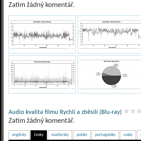
Zatím žádný komentář.
Audio kvalita filmu Rychlí a zběsilí (Blu-ray)
Zatím žádný komentář.
anglicky
česky
maďarsky
polsky
portugalsky
rusky