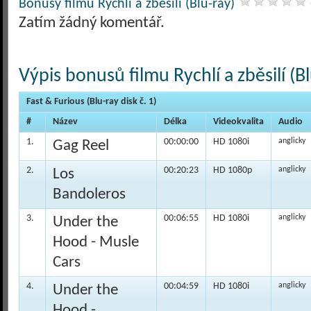
Bonusy filmu Rychlí a zběsilí (Blu-ray)
Zatím žádný komentář.
Výpis bonusů filmu Rychlí a zběsilí (Bl
Fast & Furious (Blu-ray disk č. 1)
#
Název
Délka
Videokvalita
Audio
1.
00:00:00
HD 1080i
anglicky
Gag Reel
2.
00:20:23
HD 1080p
anglicky
Los
Bandoleros
3.
00:06:55
HD 1080i
anglicky
Under the
Hood - Musle
Cars
4.
00:04:59
HD 1080i
anglicky
Under the
Hood -