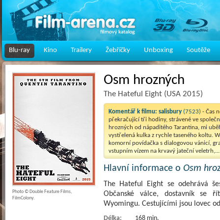
Blu-ray
Kino
Trailery
Žebříčky
Unboxing
Soutěže
Osm hrozných
The Hateful Eight (USA 2015)
Komentář k filmu:
salisbury
(7523)
- Čas 
překračující tři hodiny, strávené ve společ
hrozných od nápaditého Tarantina, mi uběhl
vystřelená kulka z rychle taseného koltu. 
komorní povídačka s dialogovou vánicí, gra
vstupním vízem na krvavý jateční veletrh,..
Hlavní informace o
Osm hro
The Hateful Eight se odehrává š
Photo © Double Feature Films,
Občanské válce, dostavník se ří
FilmColony.
Wyomingu. Cestujícími jsou lovec o
Délka:
168 min.