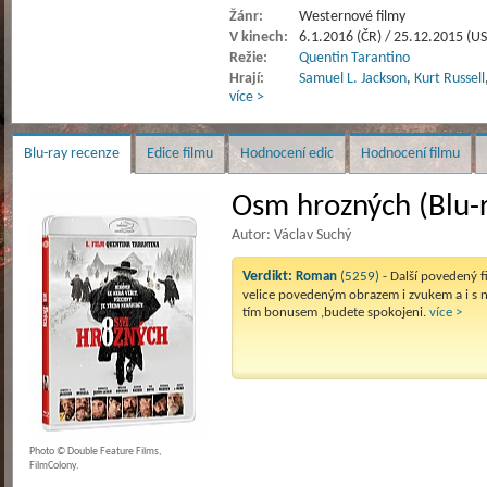
Žánr:
Westernové filmy
V kinech:
6.1.2016 (ČR) / 25.12.2015 (U
Režie:
Quentin Tarantino
Hrají:
Samuel L. Jackson
,
Kurt Russell
více >
Blu-ray recenze
Edice filmu
Hodnocení edic
Hodnocení filmu
Osm hrozných (Blu-r
Autor: Václav Suchý
Verdikt:
Roman
(5259)
- Další povedený f
velice povedeným obrazem i zvukem a i s 
tím bonusem ,budete spokojeni.
více >
Photo © Double Feature Films,
FilmColony.