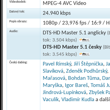
Videokodek:
MPEG-4 AVC Video
Datový tok:
24.940 kbps
Popis obrazu:
1080p / 23,976 fps / 16:9 / Hi
Audio:
DTS-HD Master 5.1 anglicky
(
tok: 3.504 kbps)
DTS-HD Master 5.1 česky
(Bi
tok: 3.545 kbps)
Český dabing:
Pavel Rímský
,
Jiří Štěpnička
,
J
Slavíková
,
Zdeněk Podhůrský
,
Mařasová
,
Bohdan Tůma
,
Da
Maryška
,
Igor Bareš
,
Tomáš Ju
Jindrová-Lupínková
,
Zbyšek P
Vaculík
,
Vladimír Kudla
a další