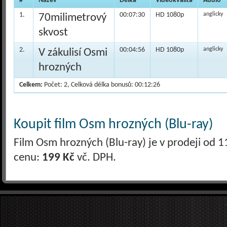
#
Název
Délka
Videokvalita
Audio
1.
00:07:30
HD 1080p
anglicky
70milimetrový
skvost
2.
00:04:56
HD 1080p
anglicky
V zákulisí Osmi
hrozných
Celkem:
Počet: 2, Celková délka bonusů: 00:12:26
Koupit film Osm hrozných (Blu-ray)
Film Osm hrozných (Blu-ray) je v prodeji od
cenu:
199 Kč
vč. DPH.