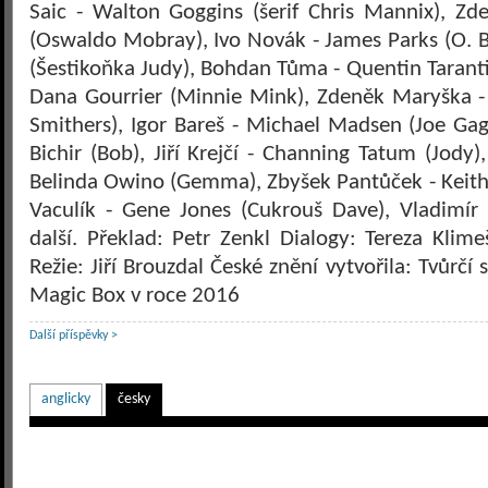
Saic - Walton Goggins (šerif Chris Mannix), Z
(Oswaldo Mobray), Ivo Novák - James Parks (O. B.
(Šestikoňka Judy), Bohdan Tůma - Quentin Taranti
Dana Gourrier (Minnie Mink), Zdeněk Maryška -
Smithers), Igor Bareš - Michael Madsen (Joe Ga
Bichir (Bob), Jiří Krejčí - Channing Tatum (Jody)
Belinda Owino (Gemma), Zbyšek Pantůček - Keith 
Vaculík - Gene Jones (Cukrouš Dave), Vladimír 
další. Překlad: Petr Zenkl Dialogy: Tereza Kli
Režie: Jiří Brouzdal České znění vytvořila: Tvůrčí
Magic Box v roce 2016
Další příspěvky >
anglicky
česky