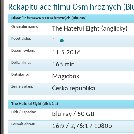
Rekapitulace filmu Osm hrozných (Blu
Hlavní informace o Osm hrozných (Blu-ray)
Originální název:
The Hateful Eight (anglicky)
Počet disků:
1
Datum vydání:
11.5.2016
Délka filmu:
168 min.
Distributor:
Magicbox
Země vydání:
Česká republika
The Hateful Eight (disk č.1)
Disk / Kapacita:
Blu-ray / 50 GB
Formát obrazu:
16:9 / 2,76:1 / 1080p