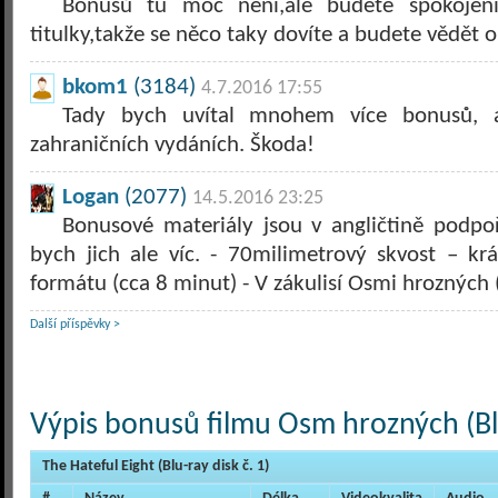
Bonusů tu moc není,ale budete spokojen
titulky,takže se něco taky dovíte a budete vědět o
bkom1
(3184)
4.7.2016 17:55
Tady bych uvítal mnohem více bonusů, 
zahraničních vydáních. Škoda!
Logan
(2077)
14.5.2016 23:25
Bonusové materiály jsou v angličtině podpoř
bych jich ale víc. - 70milimetrový skvost – 
formátu (cca 8 minut) - V zákulisí Osmi hrozných 
Další příspěvky >
Výpis bonusů filmu Osm hrozných (Bl
The Hateful Eight (Blu-ray disk č. 1)