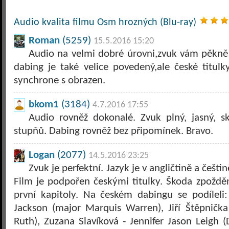
Audio kvalita filmu Osm hrozných (Blu-ray)
Roman
(5259)
15.5.2016 15:20
Audio na velmi dobré úrovni,zvuk vám pěkně 
dabing je také velice povedený,ale české titul
synchrone s obrazen.
bkom1
(3184)
4.7.2016 17:55
Audio rovněž dokonalé. Zvuk plný, jasný, 
stupňů. Dabing rovněž bez připomínek. Bravo.
Logan
(2077)
14.5.2016 23:25
Zvuk je perfektní. Jazyk je v angličtině a češ
Film je podpořen českými titulky. Škoda zpožděn
první kapitoly. Na českém dabingu se podíleli
Jackson (major Marquis Warren), Jiří Štěpnička
Ruth), Zuzana Slavíková - Jennifer Jason Leigh