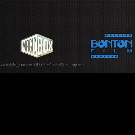
V databázi je celkem 1.871 filmů a 2.267 Blu-ray edic.