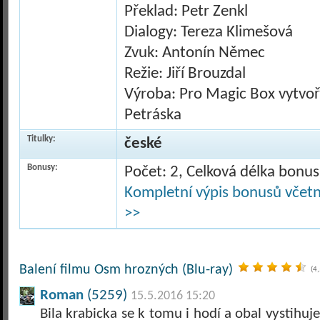
Překlad: Petr Zenkl
Dialogy: Tereza Klimešová
Zvuk: Antonín Němec
Režie: Jiří Brouzdal
Výroba: Pro Magic Box vytvoři
Petráska
Titulky:
české
Bonusy:
Počet: 2, Celková délka bonu
Kompletní výpis bonusů včetně
>>
Balení filmu Osm hrozných (Blu-ray)
(4
Roman
(5259)
15.5.2016 15:20
Bila krabicka se k tomu i hodí a obal vystihuj