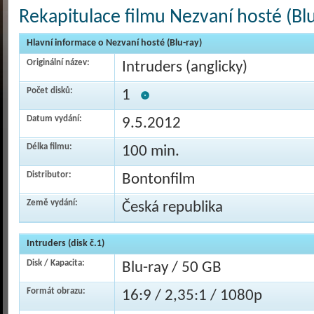
Rekapitulace filmu Nezvaní hosté (Blu
Hlavní informace o Nezvaní hosté (Blu-ray)
Originální název:
Intruders (anglicky)
Počet disků:
1
Datum vydání:
9.5.2012
Délka filmu:
100 min.
Distributor:
Bontonfilm
Země vydání:
Česká republika
Intruders (disk č.1)
Disk / Kapacita:
Blu-ray / 50 GB
Formát obrazu:
16:9 / 2,35:1 / 1080p