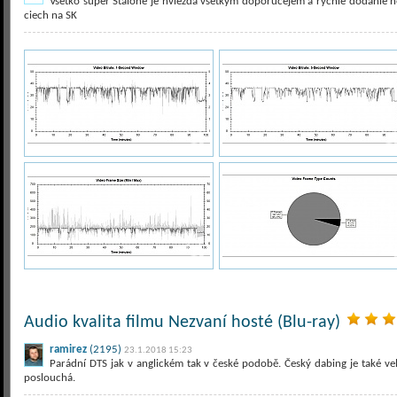
Vsetko super Stalone je hviezda vsetkym doporucejem a rychle dodanie ne
ciech na SK
Audio kvalita filmu Nezvaní hosté (Blu-ray)
ramirez
(2195)
23.1.2018 15:23
Parádní DTS jak v anglickém tak v české podobě. Český dabing je také ve
poslouchá.