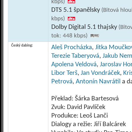
kbps)
DTS 5.1 španělsky
(Bitová hlo
kbps)
Dolby Digital 5.1 thajsky
(Bito
tok: 448 kbps)
Český dabing:
Aleš Procházka
,
Jitka Moučko
Terezie Taberyová
,
Jakub Nem
Apolena Veldová
,
Jaroslav Ho
Libor Terš
,
Jan Vondráček
,
Kri
Petrová
,
Antonín Navrátil
a da
Překlad: Šárka Bartesová
Zvuk: David Pavlíček
Produkce: Leoš Lanči
Dialogy a režie: Jiří Balcárek