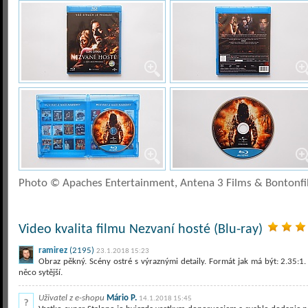
Photo © Apaches Entertainment, Antena 3 Films & Bontonfi
Video kvalita filmu Nezvaní hosté (Blu-ray)
ramirez
(2195)
23.1.2018 15:23
Obraz pěkný. Scény ostré s výraznými detaily. Formát jak má být: 2.35:1
něco sytější.
Uživatel z e-shopu
Mário P.
14.1.2018 15:45