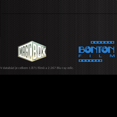
V databázi je celkem 1.871 filmů a 2.267 Blu-ray edic.