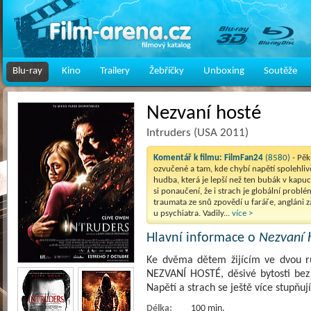
Blu-ray
Kino
Trailery
Žebříčky
Unboxing
Soutěže
Nezvaní hosté
Intruders (USA 2011)
Komentář k filmu:
FilmFan24
(8580)
- Pě
ozvučené a tam, kde chybí napětí spolehliv
hudba, která je lepší než ten bubák v kapuc
si ponaučení, že i strach je globální problé
traumata ze snů zpovědí u faráře, angláni 
u psychiatra. Vadily...
více >
Hlavní informace o
Nezvaní 
Ke dvěma dětem žijícím ve dvou r
NEZVANÍ HOSTÉ, děsivé bytosti bez t
Napětí a strach se ještě více stupňuj
Délka:
100 min.