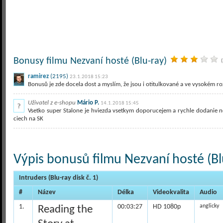
Bonusy filmu Nezvaní hosté (Blu-ray)
ramirez
(2195)
23.1.2018 15:23
Bonusů je zde docela dost a myslím, že jsou i otitulkované a ve vysokém rozl
Uživatel z e-shopu
Mário P.
14.1.2018 15:45
Vsetko super Stalone je hviezda vsetkym doporucejem a rychle dodanie ne
ciech na SK
Výpis bonusů filmu Nezvaní hosté (Bl
Intruders (Blu-ray disk č. 1)
#
Název
Délka
Videokvalita
Audio
1.
00:03:27
HD 1080p
anglicky
Reading the