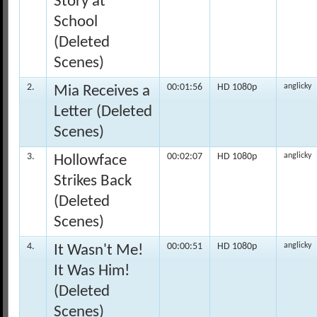
Story at
School
(Deleted
Scenes)
2.
00:01:56
HD 1080p
anglicky
Mia Receives a
Letter (Deleted
Scenes)
3.
00:02:07
HD 1080p
anglicky
Hollowface
Strikes Back
(Deleted
Scenes)
4.
00:00:51
HD 1080p
anglicky
It Wasn't Me!
It Was Him!
(Deleted
Scenes)