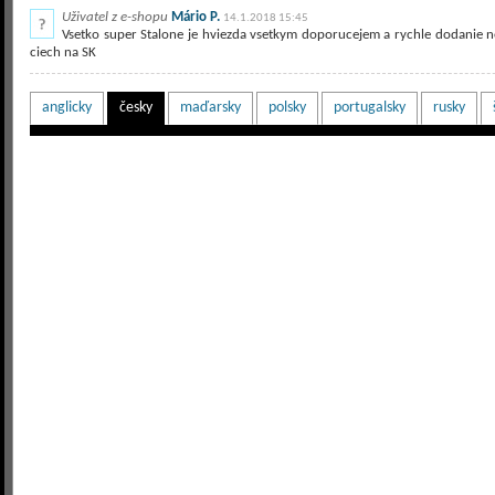
Uživatel z e-shopu
Mário P.
14.1.2018 15:45
Vsetko super Stalone je hviezda vsetkym doporucejem a rychle dodanie ne
ciech na SK
anglicky
česky
maďarsky
polsky
portugalsky
rusky