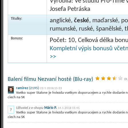
Vyrobila: Ve studiu Pro-Time 
Josefa Petráska
Titulky:
anglické,
české
, maďarské, po
rumunské, ruské, španělské, t
Bonusy:
Počet: 10, Celková délka bon
Kompletní výpis bonusů včetně
>>
Balení filmu Nezvaní hosté (Blu-ray)
(3
ramirez
(2195)
23.1.2018 15:23
Vsetko super Stalone je hviezda vsetkym doporucejem a rychle dodanie ne
ciech na SK
Uživatel z e-shopu
Mário P.
14.1.2018 15:45
Vsetko super Stalone je hviezda vsetkym doporucejem a rychle dodanie ne
ciech na SK