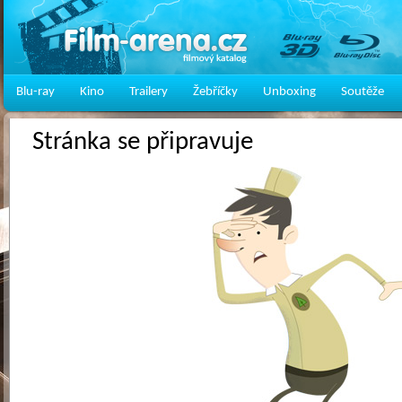
Blu-ray
Kino
Trailery
Žebříčky
Unboxing
Soutěže
Stránka se připravuje