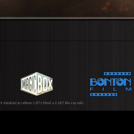
V databázi je celkem 1.871 filmů a 2.267 Blu-ray edic.