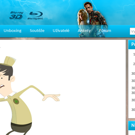
Unboxing
Soutěže
Uživatelé
Ankety
Fórum
P
e
1
2
30
30
30
30
30
30
N