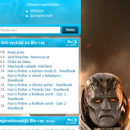
Uživatel nepřihlášen
Přihlásit
Zaregistrovat
rávě vychází na Blu-ray
7.8.
Malý princ
1.3.
Jack Reacher: Nevracej se
2.2.
Dívka ve vlaku
1.2.
Mechanik zabiják: Vzkříšení
.11.
Harry Potter a Kámen mudrců - Steelbook
Harry Potter a vězeň z Azkabanu -
.11.
Steelbook
.11.
Harry Potter a Ohnivý pohár - Steelbook
.11.
Harry Potter a Fénixův řád - Steelbook
Harry Potter a Relikvie smrti - část 1 -
.11.
Steelbook
Harry Potter a Relikvie smrti - část 2 -
.11.
Steelbook
ejprodávanější Blu-ray
(30 dnů)