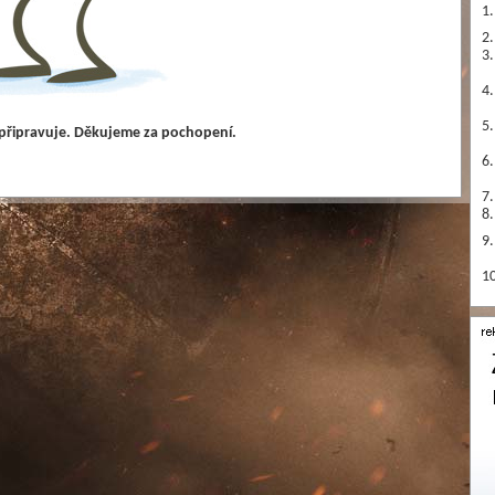
1.
2.
3.
4.
5.
 připravuje. Děkujeme za pochopení.
6.
7.
8.
9.
10