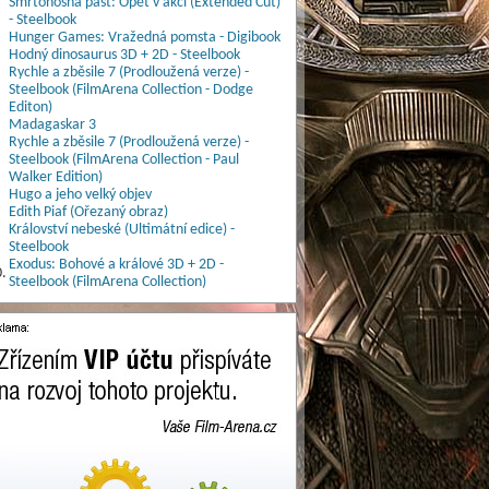
Smrtonosná past: Opět v akci (Extended Cut)
- Steelbook
Hunger Games: Vražedná pomsta - Digibook
Hodný dinosaurus 3D + 2D - Steelbook
Rychle a zběsile 7 (Prodloužená verze) -
Steelbook (FilmArena Collection - Dodge
Editon)
Madagaskar 3
Rychle a zběsile 7 (Prodloužená verze) -
Steelbook (FilmArena Collection - Paul
Walker Edition)
Hugo a jeho velký objev
Edith Piaf (Ořezaný obraz)
Království nebeské (Ultimátní edice) -
Steelbook
Exodus: Bohové a králové 3D + 2D -
.
Steelbook (FilmArena Collection)