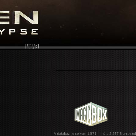
V databázi je celkem 1.871 filmů a 2.267 Blu-ray ed