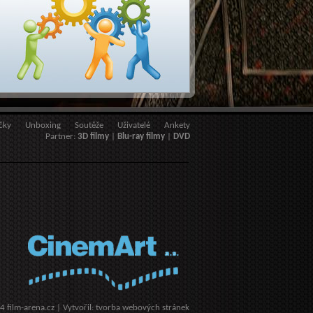
čky
Unboxing
Soutěže
Uživatelé
Ankety
Partner:
3D filmy
|
Blu-ray filmy
|
DVD
14
film-arena.cz
| Vytvořil:
tvorba webových stránek