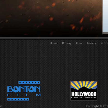
Home
Blu-ray
Kino
Trailery
Žebří
ic.
Copyright © 20