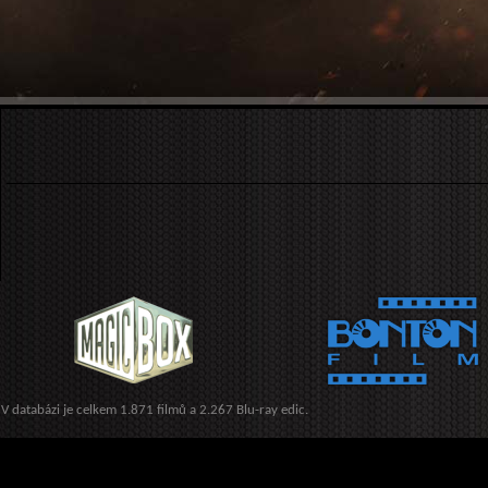
V databázi je celkem 1.871 filmů a 2.267 Blu-ray edic.