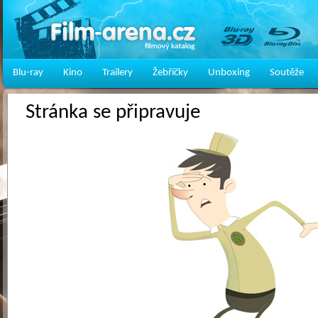
Blu-ray
Kino
Trailery
Žebříčky
Unboxing
Soutěže
Stránka se připravuje