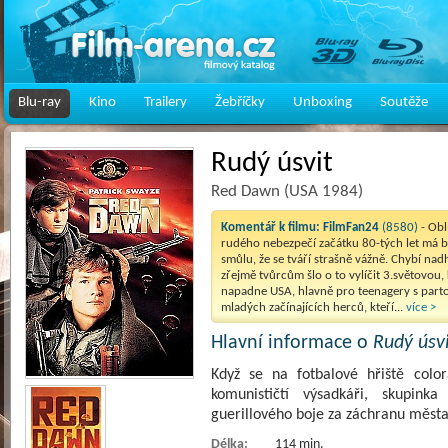
Blu-ray
Kino
Trailery
Žebříčky
Unboxing
Soutěže
Rudý úsvit
Red Dawn (USA 1984)
Komentář k filmu:
FilmFan24
(8580)
- Ob
rudého nebezpečí začátku 80-tých let má b
smůlu, že se tváří strašně vážně. Chybí nadh
zřejmě tvůrcům šlo o to vylíčit 3.světovou,
napadne USA, hlavně pro teenagery s parto
mladých začínajících herců, kteří...
více >
Hlavní informace o
Rudý úsv
Když se na fotbalové hřiště color
komunističtí výsadkáři, skupink
guerillového boje za záchranu měst
Délka:
114 min.