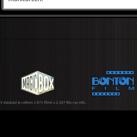
V databázi je celkem 1.871 filmů a 2.267 Blu-ray edic.