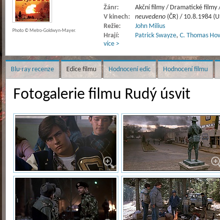
Žánr:
Akční filmy / Dramatické filmy 
V kinech:
neuvedeno
(ČR) / 10.8.1984 (U
Režie:
John Milius
Photo © Metro-Goldwyn-Mayer.
Hrají:
Patrick Swayze
,
C. Thomas How
více >
Blu-ray recenze
Edice filmu
Hodnocení edic
Hodnocení filmu
Fotogalerie filmu Rudý úsvit