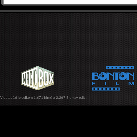
V databázi je celkem 1.871 filmů a 2.267 Blu-ray edic.