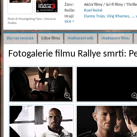
Žánr:
Akční filmy / Sci-fi filmy / Thrill
Režie:
Roel Reiné
Hrají:
Danny Trejo
,
Ving Rhames
,
...
Photo © Moonlighting Films / Universal
více >
Studios.
Blu-ray recenze
Edice filmu
Hodnocení edic
Hodnocení filmu
Fotogalerie filmu Rallye smrti: P