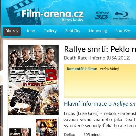
Blu-ray
Kino
Trailery
Žebříčky
Unboxing
Soutěže
Rallye smrti: Peklo 
Death Race: Inferno (USA 2012)
Komentář k filmu:
- zatím žádný -
Hlavní informace o
Rallye sm
Lucas (Luke Goss) – neboli Frankens
závodu vězňů známého jako Death 
vytoužené svobody. Čeká ho ale ten 
Délka:
105 minut