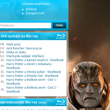
Uživatel nepřihlášen
Přihlásit
Zaregistrovat
rávě vychází na Blu-ray
7.8.
Malý princ
1.3.
Jack Reacher: Nevracej se
2.2.
Dívka ve vlaku
1.2.
Mechanik zabiják: Vzkříšení
.11.
Harry Potter a Kámen mudrců - Steelbook
Harry Potter a vězeň z Azkabanu -
.11.
Steelbook
.11.
Harry Potter a Ohnivý pohár - Steelbook
.11.
Harry Potter a Fénixův řád - Steelbook
Harry Potter a Relikvie smrti - část 1 -
.11.
Steelbook
Harry Potter a Relikvie smrti - část 2 -
.11.
Steelbook
ejprodávanější Blu-ray
(30 dnů)