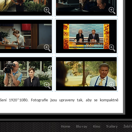
lišení 1920*1080. Fotografie jsou upraveny tak, aby se kompaktně
Home
Blu-ray
Kino
Trailery
Žebří