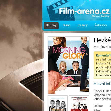
Blu-ray
Kino
Trailery
Žebříčky
Hezké
Morning Glo
Komentář k
se v jednom
Indiana "Ha
popichující
řídí mladá
kolem kter
Hlavní i
Becky Fulle
vysněnou prá
lehce oprášil
Délka:
1
Žánr:
D