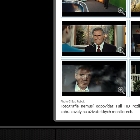
Photo © Bad Robot.
Fotografie nemusí odpovídat Full HD roz
zobrazovaly na uživatelských monitorech.