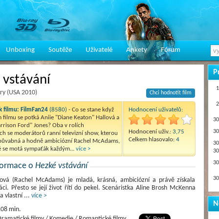
Unboxing
Soutěže
Uživatelé
Ankety
Fórum
P
 vstávání
1
ry (USA 2010)
Chci hodnotit film
2
 filmu:
FilmFan24
(8580)
- Co se stane když
Hodnocení uživatelů:
 filmu se potká Aniie "Diane Keaton" Hallová a
30
rrison Ford" Jones? Oba v rolích
Hodnocení uživ.:
3,75
30
ch se moderátorů ranní televizní show, kterou
Celkem hlasovalo:
4
 půvabná a hodně ambiciózní Rachel McAdams,
30
é se motá sympaťák každým...
více >
30
30
nformace o
Hezké vstávání
30
rová (Rachel McAdams) je mladá, krásná, ambiciózní a právě získala
ci. Přesto se její život řítí do pekel. Scenáristka Aline Brosh McKenna
a vlastní
...
více >
N
08 min.
ramatické filmy / Komedie / Romantické filmy