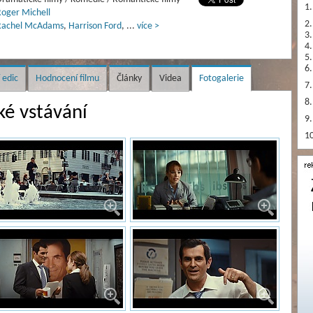
1.
oger Michell
2.
Rachel McAdams
,
Harrison Ford
,
...
více >
3.
4.
5.
6.
 edic
Hodnocení filmu
Články
Videa
Fotogalerie
7.
8.
ké vstávání
9.
10