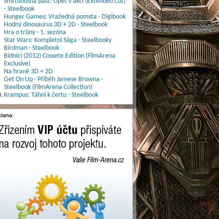
Smrtonosná past: Opět v akci (Extended Cut)
- Steelbook
Hunger Games: Vražedná pomsta - Digibook
Hodný dinosaurus 3D + 2D - Steelbook
Hra o trůny - 1. sezóna
Star Wars: Kompletní Sága - Steelbooky
Birdman - Steelbook
Bídníci (2012) Cossete Edition (FilmArena
Exclusive)
Na hraně 3D + 2D
Get On Up - Příběh Jamese Browna -
Steelbook (FilmArena Collection)
.
Krampus: Táhni k čertu - Steelbook