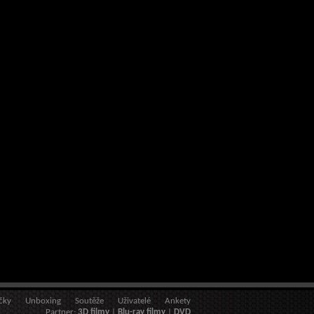
čky
Unboxing
Soutěže
Uživatelé
Ankety
Partner:
3D filmy
|
Blu-ray filmy
|
DVD