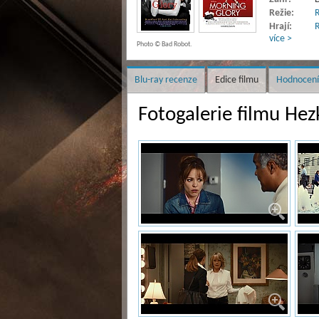
Režie:
R
Hrají:
více >
Photo © Bad Robot.
Blu-ray recenze
Edice filmu
Hodnocení
Fotogalerie filmu Hez