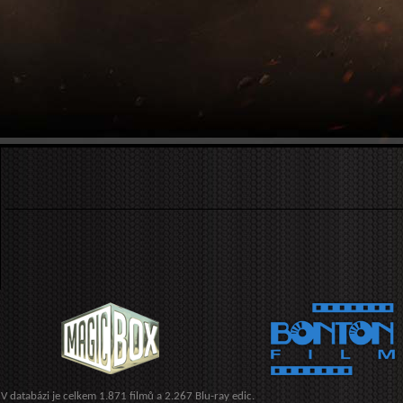
V databázi je celkem 1.871 filmů a 2.267 Blu-ray edic.