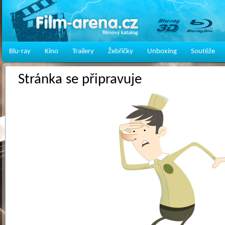
Blu-ray
Kino
Trailery
Žebříčky
Unboxing
Soutěže
Stránka se připravuje