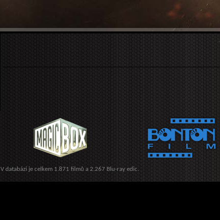
V databázi je celkem 1.871 filmů a 2.267 Blu-ray edic.