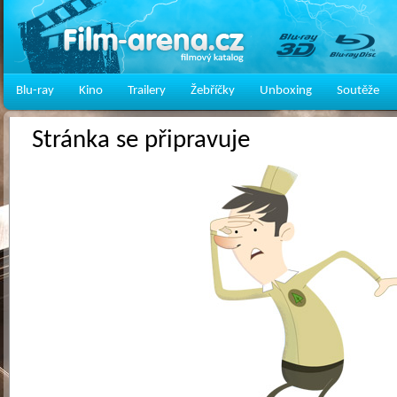
Blu-ray
Kino
Trailery
Žebříčky
Unboxing
Soutěže
Stránka se připravuje