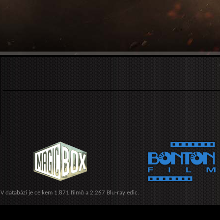
V databázi je celkem 1.871 filmů a 2.267 Blu-ray edic.