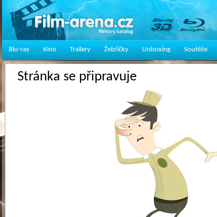
Blu-ray
Kino
Trailery
Žebříčky
Unboxing
Soutěže
Stránka se připravuje