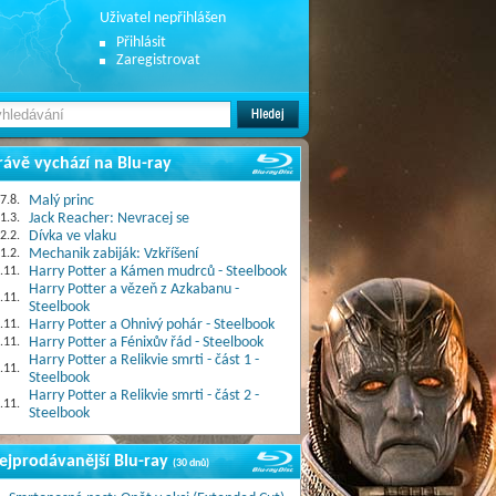
Uživatel nepřihlášen
Přihlásit
Zaregistrovat
rávě vychází na Blu-ray
7.8.
Malý princ
1.3.
Jack Reacher: Nevracej se
2.2.
Dívka ve vlaku
1.2.
Mechanik zabiják: Vzkříšení
.11.
Harry Potter a Kámen mudrců - Steelbook
Harry Potter a vězeň z Azkabanu -
.11.
Steelbook
.11.
Harry Potter a Ohnivý pohár - Steelbook
.11.
Harry Potter a Fénixův řád - Steelbook
Harry Potter a Relikvie smrti - část 1 -
.11.
Steelbook
Harry Potter a Relikvie smrti - část 2 -
.11.
Steelbook
ejprodávanější Blu-ray
(30 dnů)