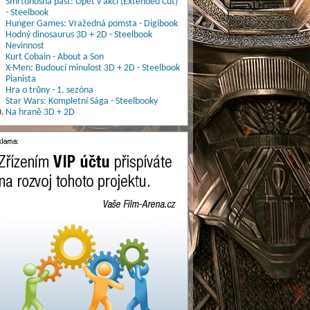
Smrtonosná past: Opět v akci (Extended Cut)
- Steelbook
Hunger Games: Vražedná pomsta - Digibook
Hodný dinosaurus 3D + 2D - Steelbook
Nevinnost
Kurt Cobain - About a Son
X-Men: Budoucí minulost 3D + 2D - Steelbook
Pianista
Hra o trůny - 1. sezóna
Star Wars: Kompletní Sága - Steelbooky
.
Na hraně 3D + 2D