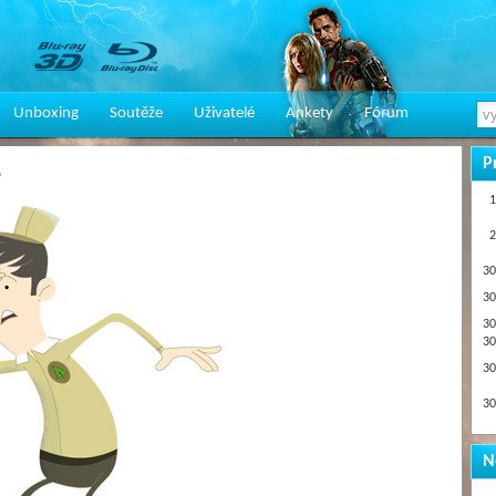
Unboxing
Soutěže
Uživatelé
Ankety
Fórum
P
e
1
2
30
30
30
30
30
30
N