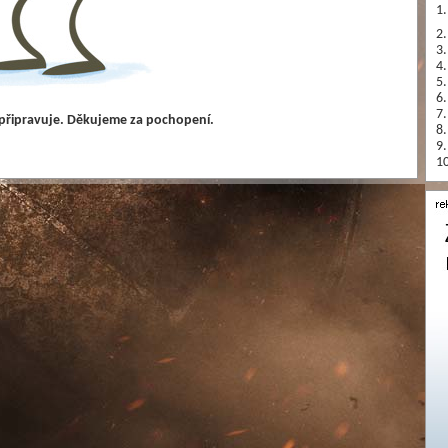
1.
2.
3.
4.
5.
6.
7.
 připravuje. Děkujeme za pochopení.
8.
9.
10