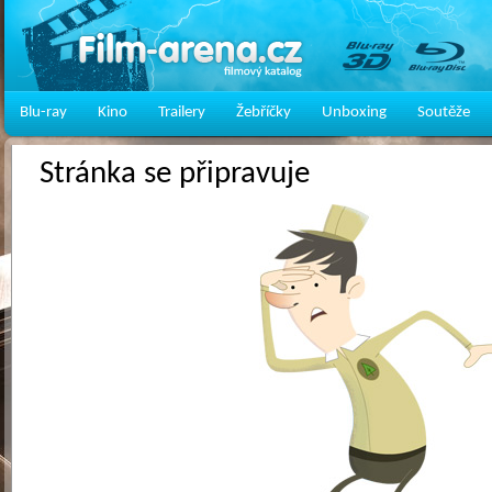
Blu-ray
Kino
Trailery
Žebříčky
Unboxing
Soutěže
Stránka se připravuje