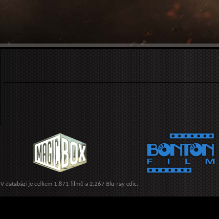
V databázi je celkem 1.871 filmů a 2.267 Blu-ray edic.