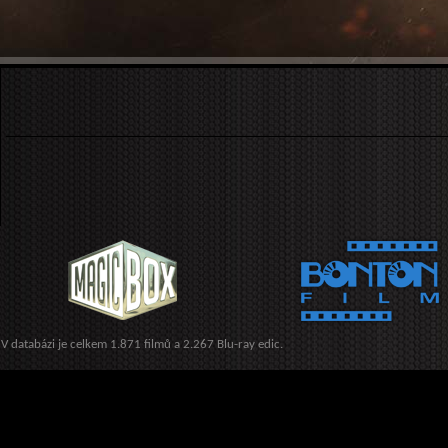
V databázi je celkem 1.871 filmů a 2.267 Blu-ray edic.