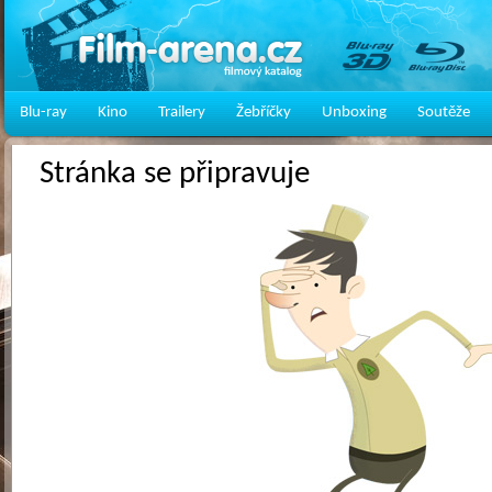
Blu-ray
Kino
Trailery
Žebříčky
Unboxing
Soutěže
Stránka se připravuje