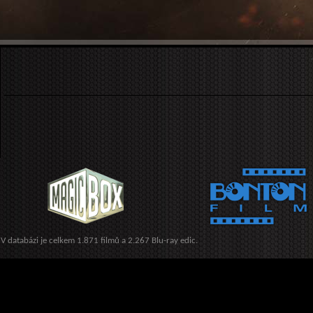
V databázi je celkem 1.871 filmů a 2.267 Blu-ray edic.