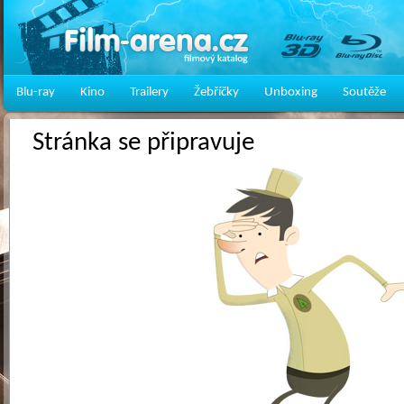
Blu-ray
Kino
Trailery
Žebříčky
Unboxing
Soutěže
Stránka se připravuje