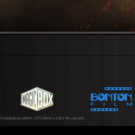
V databázi je celkem 1.871 filmů a 2.267 Blu-ray edic.