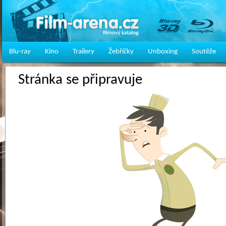
Blu-ray
Kino
Trailery
Žebříčky
Unboxing
Soutěže
Stránka se připravuje