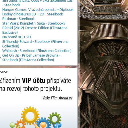
Smrtonosná past: Opět v akci (Extended Cut)
- Steelbook
Hunger Games: Vražedná pomsta - Digibook
Hodný dinosaurus 3D + 2D - Steelbook
Birdman - Steelbook
Star Wars: Kompletní Sága - Steelbooky
Bídníci (2012) Cossete Edition (FilmArena
Exclusive)
Na hraně 3D + 2D
Střihoruký Edward - Steelbook (FilmArena
Collection)
Whiplash - Steelbook (FilmArena Collection)
Get On Up - Příběh Jamese Browna -
.
Steelbook (FilmArena Collection)