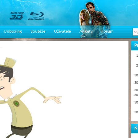
Unboxing
Soutěže
Uživatelé
Ankety
Fórum
P
e
1
2
30
30
30
30
30
30
N