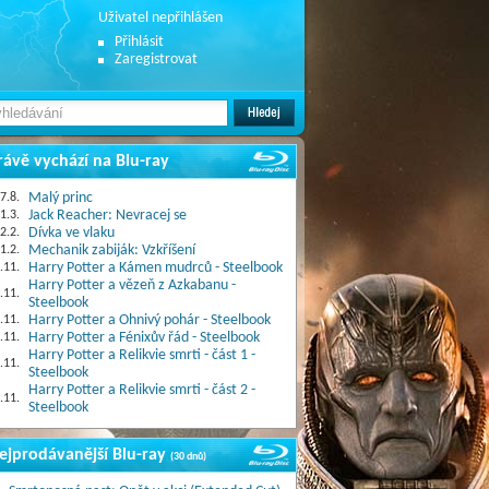
Uživatel nepřihlášen
Přihlásit
Zaregistrovat
rávě vychází na Blu-ray
7.8.
Malý princ
1.3.
Jack Reacher: Nevracej se
2.2.
Dívka ve vlaku
1.2.
Mechanik zabiják: Vzkříšení
.11.
Harry Potter a Kámen mudrců - Steelbook
Harry Potter a vězeň z Azkabanu -
.11.
Steelbook
.11.
Harry Potter a Ohnivý pohár - Steelbook
.11.
Harry Potter a Fénixův řád - Steelbook
Harry Potter a Relikvie smrti - část 1 -
.11.
Steelbook
Harry Potter a Relikvie smrti - část 2 -
.11.
Steelbook
ejprodávanější Blu-ray
(30 dnů)