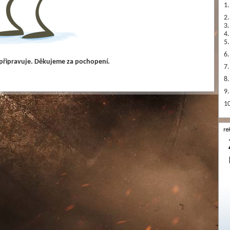
1.
2.
3.
4.
5.
6.
 připravuje. Děkujeme za pochopení.
7.
8.
9.
10