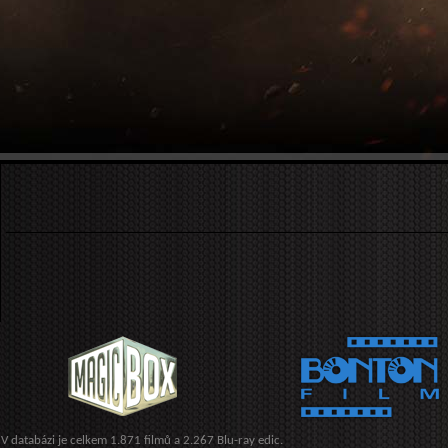
V databázi je celkem 1.871 filmů a 2.267 Blu-ray edic.