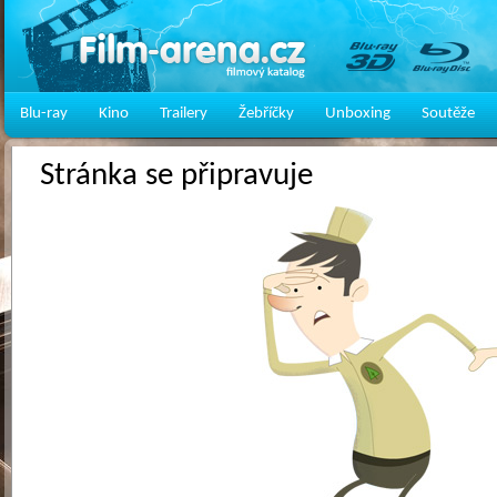
Blu-ray
Kino
Trailery
Žebříčky
Unboxing
Soutěže
Stránka se připravuje