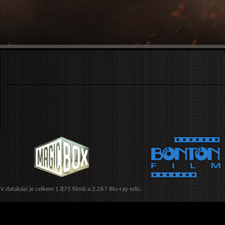
V databázi je celkem 1.871 filmů a 2.267 Blu-ray edic.