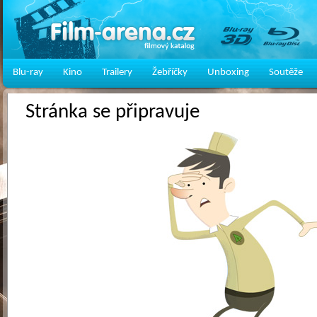
Blu-ray
Kino
Trailery
Žebříčky
Unboxing
Soutěže
Stránka se připravuje