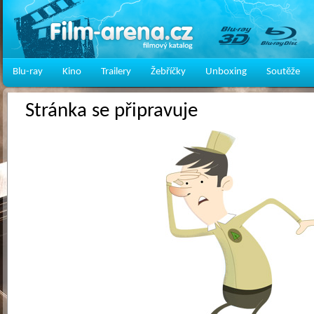
Blu-ray
Kino
Trailery
Žebříčky
Unboxing
Soutěže
Stránka se připravuje