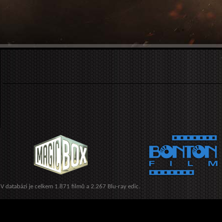
V databázi je celkem 1.871 filmů a 2.267 Blu-ray edic.