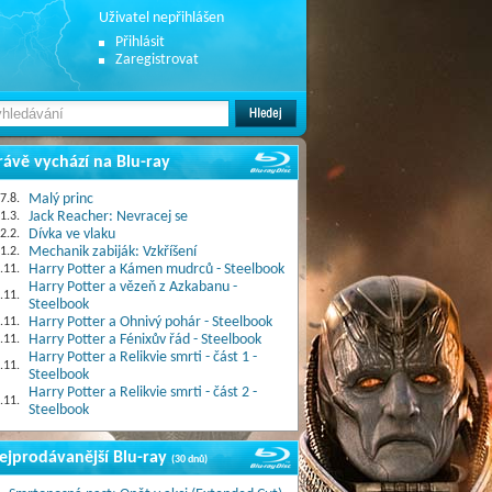
Uživatel nepřihlášen
Přihlásit
Zaregistrovat
rávě vychází na Blu-ray
7.8.
Malý princ
1.3.
Jack Reacher: Nevracej se
2.2.
Dívka ve vlaku
1.2.
Mechanik zabiják: Vzkříšení
.11.
Harry Potter a Kámen mudrců - Steelbook
Harry Potter a vězeň z Azkabanu -
.11.
Steelbook
.11.
Harry Potter a Ohnivý pohár - Steelbook
.11.
Harry Potter a Fénixův řád - Steelbook
Harry Potter a Relikvie smrti - část 1 -
.11.
Steelbook
Harry Potter a Relikvie smrti - část 2 -
.11.
Steelbook
ejprodávanější Blu-ray
(30 dnů)