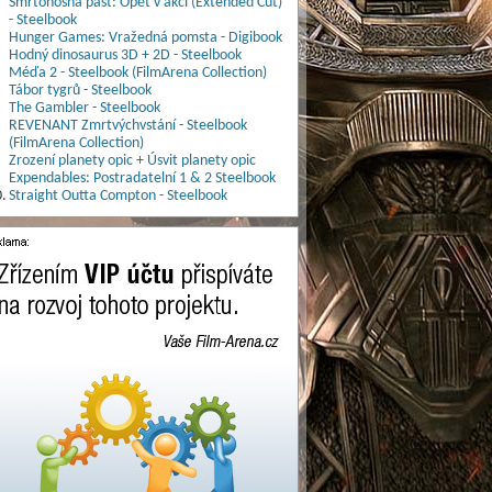
Smrtonosná past: Opět v akci (Extended Cut)
- Steelbook
Hunger Games: Vražedná pomsta - Digibook
Hodný dinosaurus 3D + 2D - Steelbook
Méďa 2 - Steelbook (FilmArena Collection)
Tábor tygrů - Steelbook
The Gambler - Steelbook
REVENANT Zmrtvýchvstání - Steelbook
(FilmArena Collection)
Zrození planety opic + Úsvit planety opic
Expendables: Postradatelní 1 & 2 Steelbook
.
Straight Outta Compton - Steelbook