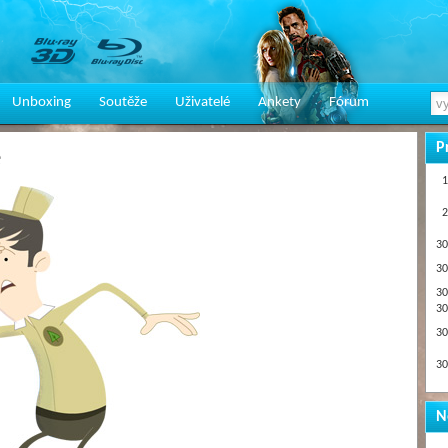
Unboxing
Soutěže
Uživatelé
Ankety
Fórum
P
e
1
2
30
30
30
30
30
30
N