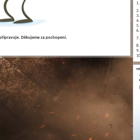
1.
2.
3.
4.
5.
6.
 připravuje. Děkujeme za pochopení.
7.
8.
9.
10