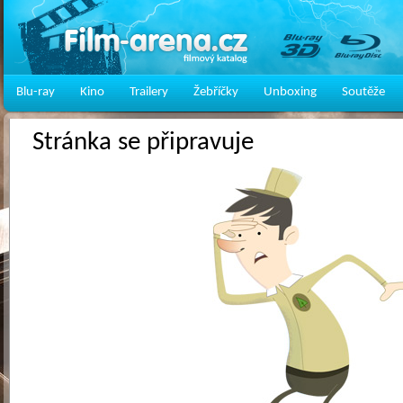
Blu-ray
Kino
Trailery
Žebříčky
Unboxing
Soutěže
Stránka se připravuje