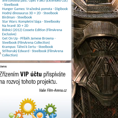
Smrtonosná past: Opět v akci (Extended Cut)
- Steelbook
Hunger Games: Vražedná pomsta - Digibook
Hodný dinosaurus 3D + 2D - Steelbook
Birdman - Steelbook
Star Wars: Kompletní Sága - Steelbooky
Na hraně 3D + 2D
Bídníci (2012) Cossete Edition (FilmArena
Exclusive)
Get On Up - Příběh Jamese Browna -
Steelbook (FilmArena Collection)
Krampus: Táhni k čertu - Steelbook
Střihoruký Edward - Steelbook (FilmArena
.
Collection)