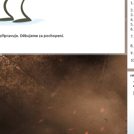
1.
2.
3.
4.
5.
6.
 připravuje. Děkujeme za pochopení.
7.
8.
9.
10