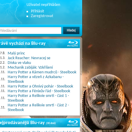
Uživatel nepřihlášen
Přihlásit
Zaregistrovat
rávě vychází na Blu-ray
7.8.
Malý princ
1.3.
Jack Reacher: Nevracej se
2.2.
Dívka ve vlaku
1.2.
Mechanik zabiják: Vzkříšení
.11.
Harry Potter a Kámen mudrců - Steelbook
Harry Potter a vězeň z Azkabanu -
.11.
Steelbook
.11.
Harry Potter a Ohnivý pohár - Steelbook
.11.
Harry Potter a Fénixův řád - Steelbook
Harry Potter a Relikvie smrti - část 1 -
.11.
Steelbook
Harry Potter a Relikvie smrti - část 2 -
.11.
Steelbook
ejprodávanější Blu-ray
(30 dnů)