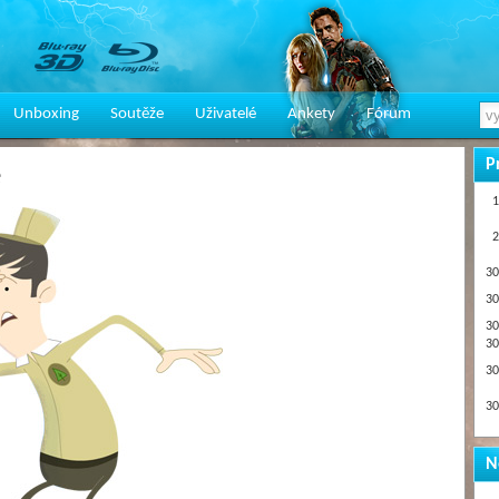
Unboxing
Soutěže
Uživatelé
Ankety
Fórum
P
e
1
2
30
30
30
30
30
30
N