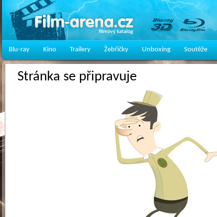
Blu-ray
Kino
Trailery
Žebříčky
Unboxing
Soutěže
Stránka se připravuje