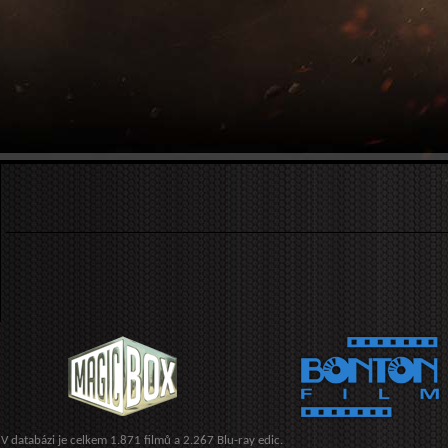
V databázi je celkem 1.871 filmů a 2.267 Blu-ray edic.