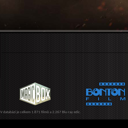
V databázi je celkem 1.871 filmů a 2.267 Blu-ray edic.