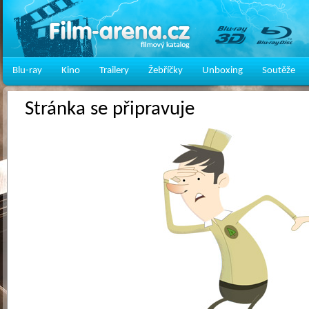
Blu-ray
Kino
Trailery
Žebříčky
Unboxing
Soutěže
Stránka se připravuje