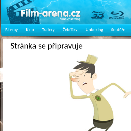
Blu-ray
Kino
Trailery
Žebříčky
Unboxing
Soutěže
Stránka se připravuje