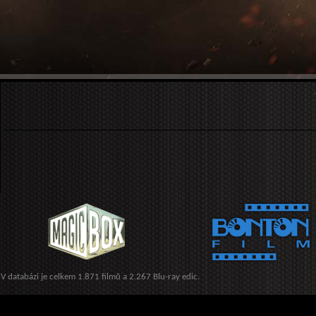
V databázi je celkem 1.871 filmů a 2.267 Blu-ray edic.