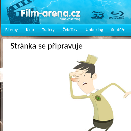
Blu-ray
Kino
Trailery
Žebříčky
Unboxing
Soutěže
Stránka se připravuje