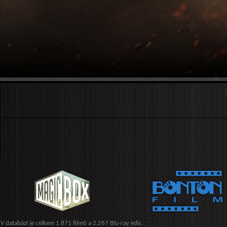
V databázi je celkem 1.871 filmů a 2.267 Blu-ray edic.