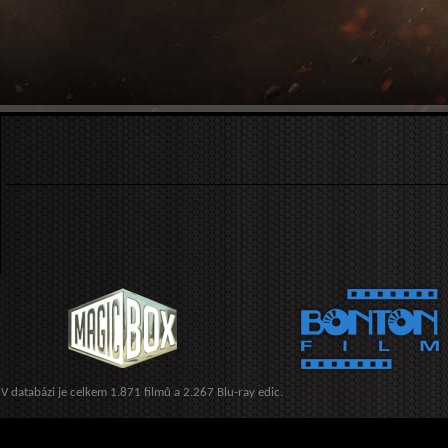
V databázi je celkem 1.871 filmů a 2.267 Blu-ray edic.