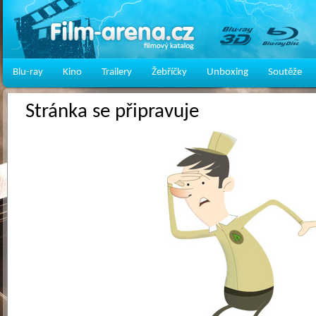
Blu-ray
Kino
Trailery
Žebříčky
Unboxing
Soutěže
Stránka se připravuje