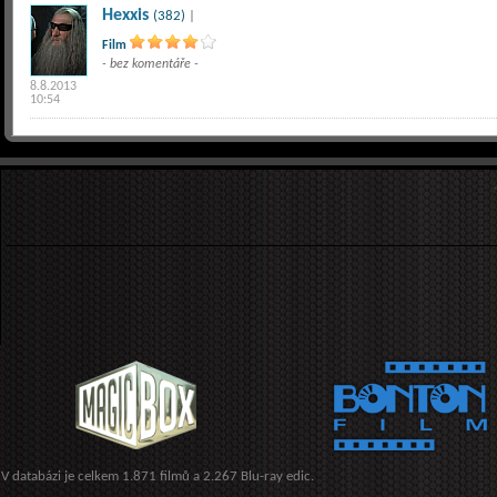
Hexxis
(382)
|
Film
- bez komentáře -
8.8.2013
10:54
V databázi je celkem 1.871 filmů a 2.267 Blu-ray edic.