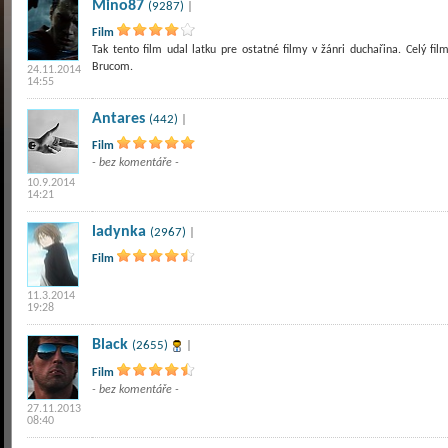
Mino87
(9287)
|
Film
Tak tento film udal latku pre ostatné filmy v žánri duchařina. Celý fil
Brucom.
24.11.2014
14:55
Antares
(442)
|
Film
- bez komentáře -
10.9.2014
14:21
ladynka
(2967)
|
Film
11.3.2014
19:28
Black
(2655)
|
Film
- bez komentáře -
27.11.2013
08:40