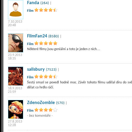
Fanda
(264)
|
Film
7.10.2013
20:48
FilmFan24
(8580)
|
Film
Některé filmy jsou geniální a toto je jeden z nich....
23.9.2013
18:35
salisbury
(7523)
|
Film
Šestý smysl se povedl hodně moc. Závěr tohoto filmu udělal díru do s
dělat co hrdlo ráčí.
18.9.2013
21:59
ZdenoZombie
(570)
|
Film
- bez komentáře -
27.8.2013
12:28