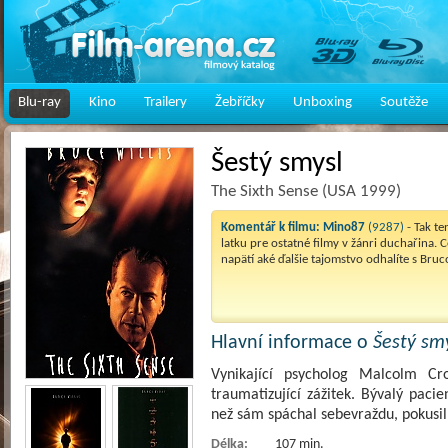
Blu-ray
Kino
Trailery
Žebříčky
Unboxing
Soutěže
Šestý smysl
The Sixth Sense (USA 1999)
Komentář k filmu:
Mino87
(9287)
- Tak te
latku pre ostatné filmy v žánri duchařina. Ce
napätí aké ďalšie tajomstvo odhalíte s Bru
Hlavní informace o
Šestý sm
Vynikající psycholog Malcolm C
traumatizující zážitek. Bývalý paci
než sám spáchal sebevraždu, pokusil 
Délka:
107 min.