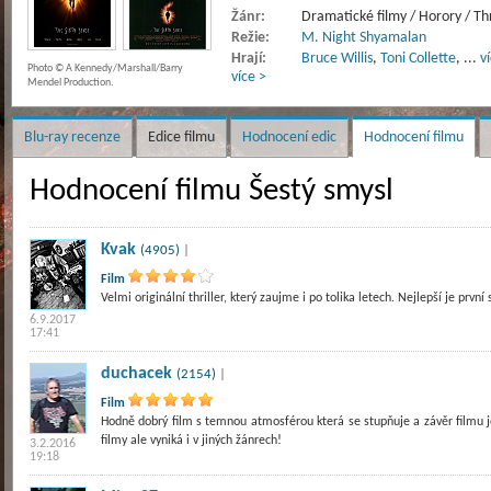
Žánr:
Dramatické filmy / Horory / Thr
Režie:
M. Night Shyamalan
Hrají:
Bruce Willis
,
Toni Collette
,
...
v
Photo © A Kennedy/Marshall/Barry
více >
Mendel Production.
Blu-ray recenze
Edice filmu
Hodnocení edic
Hodnocení filmu
Hodnocení filmu Šestý smysl
Kvak
(4905)
|
Film
Velmi originální thriller, který zaujme i po tolika letech. Nejlepší je první
6.9.2017
17:41
duchacek
(2154)
|
Film
Hodně dobrý film s temnou atmosférou která se stupňuje a závěr filmu j
filmy ale vyniká i v jiných žánrech!
3.2.2016
19:18