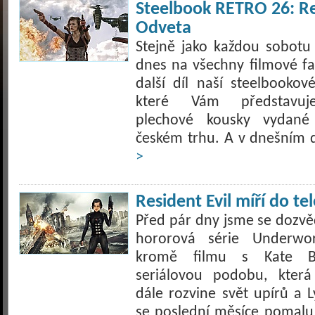
Steelbook RETRO 26: Res
Odveta
Stejně jako každou sobotu
dnes na všechny filmové f
další díl naší steelbookové
které Vám představuj
plechové kousky vydan
českém trhu. A v dnešním d
>
Resident Evil míří do tel
Před pár dny jsme se dozvěd
hororová série Underwo
kromě filmu s Kate Be
seriálovou podobu, kter
dále rozvine svět upírů a L
se poslední měsíce pomalu 