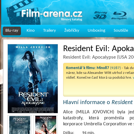
Blu-ray
Kino
Trailery
Žebříčky
Unboxing
Soutěže
Resident Evil: Apok
Resident Evil: Apocalypse (USA 2
Komentář k filmu:
Mino87
(9287)
- Tak d
nárez, kde sa Alexander Witt utrhol z reťaze
vidieť. Konečne časť ktorá sa podobá hre.
Hlavní informace o
Resident 
Alice (MILLA JOVOVICH) byla jedn
katastrofy, která proměnila p
korporace Umbrella Corporation ve 
Délka:
94 min.