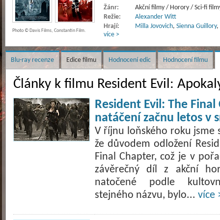
Žánr:
Akční filmy / Horory / Sci-fi film
Režie:
Alexander Witt
Hrají:
Milla Jovovich
,
Sienna Guillory
,
Photo © Davis Films, Constantin Film.
více >
Blu-ray recenze
Edice filmu
Hodnocení edic
Hodnocení filmu
Články k filmu Resident Evil: Apoka
Resident Evil: The Final
natáčení začnu letos v 
V říjnu loňského roku jsme 
že důvodem odložení Reside
Final Chapter, což je v pořad
závěrečný díl z akční ho
natočené podle kultovn
stejného názvu, bylo...
více 