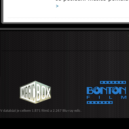
>
V databázi je celkem 1.871 filmů a 2.267 Blu-ray edic.