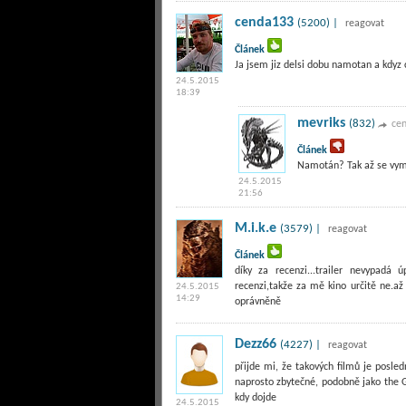
cenda133
(5200) |
reagovat
Článek
Ja jsem jiz delsi dobu namotan a kdyz c
24.5.2015
18:39
mevriks
(832)
ce
Článek
Namotán? Tak až se vymot
24.5.2015
21:56
M.i.k.e
(3579) |
reagovat
Článek
díky za recenzi...trailer nevypadá
recenzi,takže za mě kino určitě ne.až
24.5.2015
14:29
oprávněně
Dezz66
(4227) |
reagovat
přijde mi, že takových filmů je posled
naprosto zbytečné, podobně jako the Gi
kdy dojde
24.5.2015