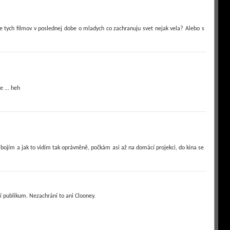
je tych filmov v poslednej dobe o mladych co zachranuju svet nejak vela? Alebo s
e ... heh
 bojím a jak to vidím tak oprávněně, počkám asi až na domácí projekci, do kina se
í publikum. Nezachrání to ani Clooney.