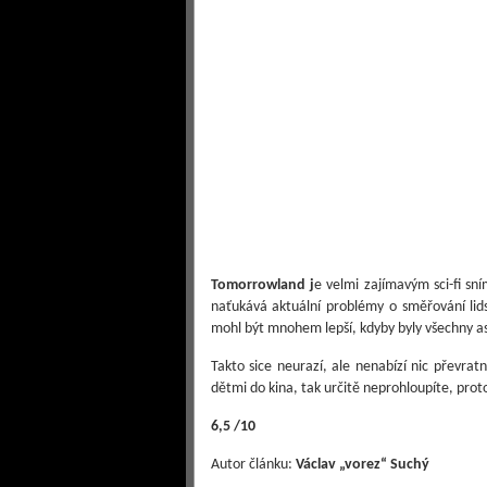
Tomorrowland j
e velmi zajímavým sci-fi sn
naťukává aktuální problémy o směřování lids
mohl být mnohem lepší, kdyby byly všechny as
Takto sice neurazí, ale nenabízí nic převrat
dětmi do kina, tak určitě neprohloupíte, prot
6,5 /10
Autor článku:
Václav „vorez“ Suchý