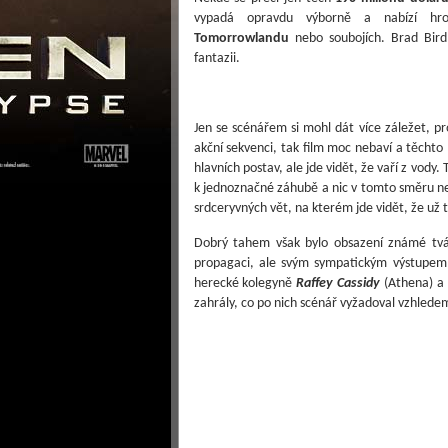
vypadá opravdu výborně a nabízí hro
Tomorrowlandu
nebo soubojích. Brad Bir
fantazii.
Jen se scénářem si mohl dát více záležet, 
akční sekvenci, tak film moc nebaví a těchto 
hlavních postav, ale jde vidět, že vaří z vody
k jednoznačné záhubě a nic v tomto směru nedě
srdceryvných vět, na kterém jde vidět, že už 
Dobrý tahem však bylo obsazení známé tvá
propagaci, ale svým sympatickým výstupem o
herecké kolegyně
Raffey Cassidy
(Athena) a
zahrály, co po nich scénář vyžadoval vzhlede