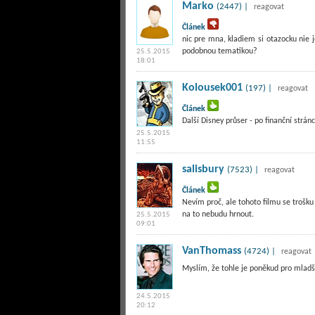
Marko
(2447) |
reagovat
Článek
nic pre mna, kladiem si otazocku nie 
podobnou tematikou?
25.5.2015
18:01
Kolousek001
(197) |
reagovat
Článek
Další Disney průser - po finanční stránc
25.5.2015
11:55
salisbury
(7523) |
reagovat
Článek
Nevím proč, ale tohoto filmu se trošku
na to nebudu hrnout.
25.5.2015
09:01
VanThomass
(4724) |
reagovat
Myslím, že tohle je poněkud pro mladš
24.5.2015
20:12