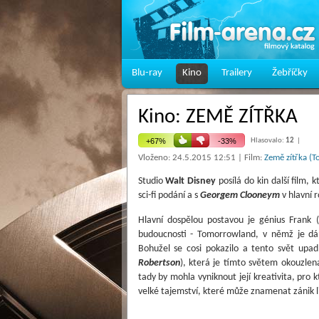
Blu-ray
Kino
Trailery
Žebříčky
Kino: ZEMĚ ZÍTŘKA
Hlasovalo:
12
|
Vloženo: 24.5.2015 12:51 | Film:
Země zítřka (
Studio
Walt Disney
posílá do kin další film,
sci-fi podání a s
Georgem Clooneym
v hlavní r
Hlavní dospělou postavou je génius Frank (
budoucnosti - Tomorrowland, v němž je dán 
Bohužel se cosi pokazilo a tento svět upad
Robertson
), která je tímto světem okouzle
tady by mohla vyniknout její kreativita, pro 
velké tajemství, které může znamenat zánik l