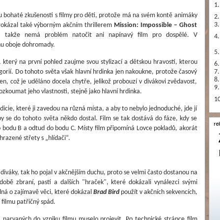
1.
u bohaté zkušenosti s filmy pro děti, protože má na svém kontě animáky
2.
prokázal také výborným akčním thrillerem
Mission: Impossible – Ghost
3.
, takže nemá problém natočit ani napínavý film pro dospělé. V
4.
hu oboje dohromady.
5.
t, který na první pohled zaujme svou stylizací a dětskou hravostí, kterou
6.
gorií. Do tohoto světa však hlavní hrdinka jen nakoukne, protože časový
7.
8.
, což je uděláno docela chytře, jelikož probouzí v divákovi zvědavost,
9.
ozkoumat jeho vlastnosti, stejně jako hlavní hrdinka.
10
dicie, které ji zavedou na různá místa, a aby to nebylo jednoduché, jde jí
y se do tohoto světa někdo dostal. Film se tak dostává do fáze, kdy se
 bodu B a odtud do bodu C. Místy film připomíná Lovce pokladů, akorát
razené střety s „hlídači“.
 diváky, tak ho pojal v akčnějším duchu, proto se velmi často dostanou na
obě zbraní, pastí a dalších "hraček", které dokázali vynálezci svými
dná o zajímavě věci, které dokázal
Brad Bird
použít v akčních sekvencích,
 filmu patřičný spád.
ů
narvaných do vzniku filmu muselo projevit. Po technické stránce film