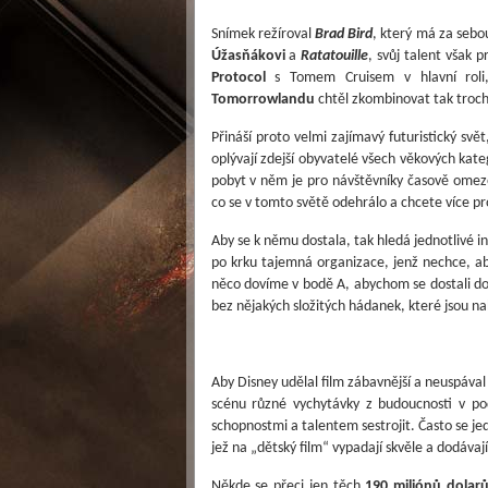
Snímek režíroval
Brad Bird
, který má za sebo
Úžasňákovi
a
Ratatouille
, svůj talent však 
Protocol
s Tomem Cruisem v hlavní roli
Tomorrowlandu
chtěl zkombinovat tak troc
Přináší proto velmi zajímavý futuristický svě
oplývají zdejší obyvatelé všech věkových kate
pobyt v něm je pro návštěvníky časově omezen
co se v tomto světě odehrálo a chcete více pr
Aby se k němu dostala, tak hledá jednotlivé in
po krku tajemná organizace, jenž nechce, ab
něco dovíme v bodě A, abychom se dostali do
bez nějakých složitých hádanek, které jsou nah
Aby Disney udělal film zábavnější a neuspával
scénu různé vychytávky z budoucnosti v pod
schopnostmi a talentem sestrojit. Často se je
jež na „dětský film“ vypadají skvěle a dodávají
Někde se přeci jen těch
190 miliónů dolar