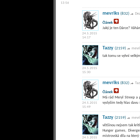
13:56
mevriks
(832)
De
Článek
Jaký je ten Dárce? Váhá
24.5.2015
14:17
Tazzy
(2159)
mevri
tak tomu se vyhni velkým
24.5.2015
15:30
mevriks
(832)
Taz
Článek
Má rád Meryl Streep a po
vyslyším tedy hlas davu :
24.5.2015
15:49
Tazzy
(2159)
mevri
většinou nejsem tak krit
Hunger games, Divergen
mistrovská díla na který 
24.5.2015