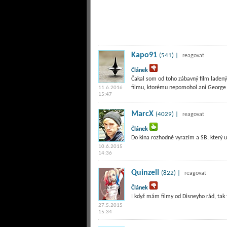
Kapo91
(541) |
reagovat
Článek
Čakal som od toho zábavný film laden
filmu, ktorému nepomohol ani George 
11.6.2016
15:47
MarcX
(4029) |
reagovat
Článek
Do kina rozhodně vyrazím a SB, který u 
10.6.2015
14:36
Quinzell
(822) |
reagovat
Článek
I když mám filmy od Disneyho rád, tak 
27.5.2015
15:34