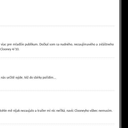
ý viac pre mladšie publikum. Dočkal som sa nudného, nezaujímavého a zvláštneho
Clooney 4/10.
nás určitě vyjde, též do sbírky pořídím...
tohle mě nijak nezaujalo a trailer mi nic neříká, navíc Clooneyho vůbec nemusim.