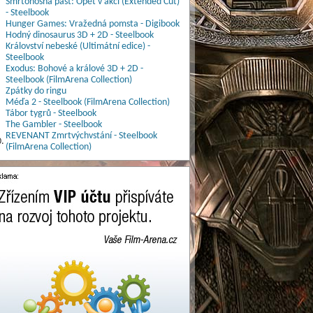
Smrtonosná past: Opět v akci (Extended Cut)
- Steelbook
Hunger Games: Vražedná pomsta - Digibook
Hodný dinosaurus 3D + 2D - Steelbook
Království nebeské (Ultimátní edice) -
Steelbook
Exodus: Bohové a králové 3D + 2D -
Steelbook (FilmArena Collection)
Zpátky do ringu
Méďa 2 - Steelbook (FilmArena Collection)
Tábor tygrů - Steelbook
The Gambler - Steelbook
REVENANT Zmrtvýchvstání - Steelbook
.
(FilmArena Collection)