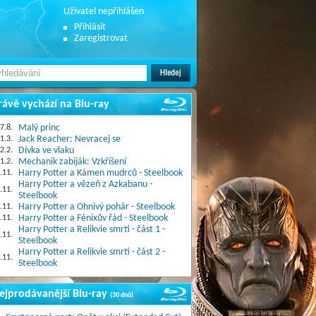
Uživatel nepřihlášen
Přihlásit
Zaregistrovat
rávě vychází na Blu-ray
7.8.
Malý princ
1.3.
Jack Reacher: Nevracej se
2.2.
Dívka ve vlaku
1.2.
Mechanik zabiják: Vzkříšení
.11.
Harry Potter a Kámen mudrců - Steelbook
Harry Potter a vězeň z Azkabanu -
.11.
Steelbook
.11.
Harry Potter a Ohnivý pohár - Steelbook
.11.
Harry Potter a Fénixův řád - Steelbook
Harry Potter a Relikvie smrti - část 1 -
.11.
Steelbook
Harry Potter a Relikvie smrti - část 2 -
.11.
Steelbook
ejprodávanější Blu-ray
(30 dnů)