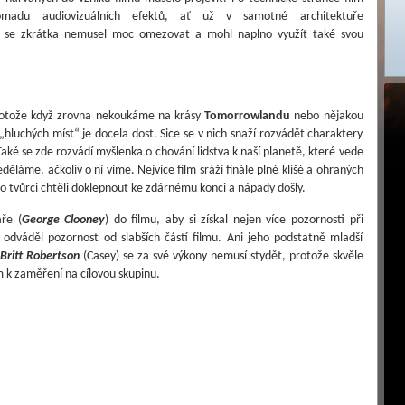
madu audiovizuálních efektů, ať už v samotné architektuře
d se zkrátka nemusel moc omezovat a mohl naplno využít také svou
protože když zrovna nekoukáme na krásy
Tomorrowlandu
nebo nějakou
„hluchých míst“ je docela dost. Sice se v nich snaží rozvádět charaktery
. Také se zde rozvádí myšlenka o chování lidstva k naší planetě, které vede
láme, ačkoliv o ní víme. Nejvíce film sráží finále plné klišé a ohraných
to tvůrci chtěli doklepnout ke zdárnému konci a nápady došly.
ře (
George Clooney
) do filmu, aby si získal nejen více pozornosti při
dváděl pozornost od slabších částí filmu. Ani jeho podstatně mladší
Britt Robertson
(Casey) se za své výkony nemusí stydět, protože skvěle
m k zaměření na cílovou skupinu.