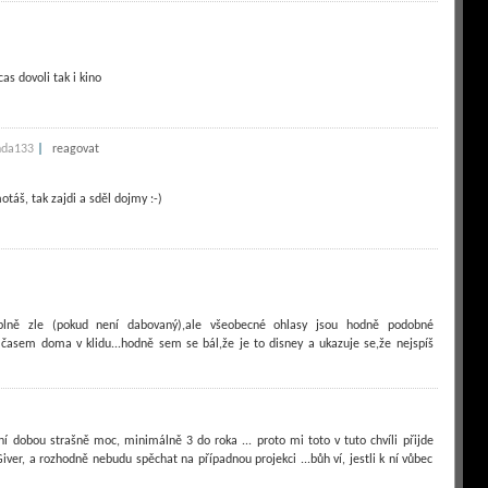
as dovoli tak i kino
|
nda133
reagovat
áš, tak zajdi a sděl dojmy :-)
 úplně zle (pokud není dabovaný),ale všeobecné ohlasy jsou hodně podobné
 časem doma v klidu...hodně sem se bál,že je to disney a ukazuje se,že nejspíš
ní dobou strašně moc, minimálně 3 do roka ... proto mi toto v tuto chvíli přijde
ver, a rozhodně nebudu spěchat na případnou projekci ...bůh ví, jestli k ní vůbec