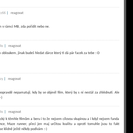
|
zz66
reagovat
m v rámci MB, zda pořídit nebo ne.
|
ks
reagovat
 obloukem, jinak budeš hledat dárce který ti dá pár facek za tebe :-D
|
zy
reagovat
pravdě nepamatuji, kdy by se objevil film, který by s ní nestál za zhlédnutí. Ale
-)
|
ks
reagovat
ický k těmhle filmům a beru i to že nejsem cílovou skupinou a i když nejsem fanda
ce, Maze runner, přeci jen maj určitou kvalitu a oproti tomuhle jsou to fakt
se klidně ještě někdy podívám :-)