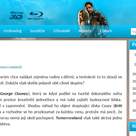
Unboxing
Soutěže
Uživatelé
Ankety
Fórum
P
1
2
Tomorrowland)
30
 kterým chce nalákat zejména rodiny s dětmi; a tentokrát to to zkouší ve
30
oli. Dokáže však skvěle pobavit obě cílové skupiny?
30
George Clooney
), který se kdysi podílel na tvorbě dokonalého světa
30
prostor kreativitě jednotlivce a má také zajistit budoucnost lidska.
30
l v zapomnění. Shodou náhod ho objeví dospívající dívka Casey (
Britt
30
na a rozhodne se ho prozkoumat za každou cenu, protože má pocit, že
kterou nemá její okolí pochopení.
Tomorrowland
však také skrývá jedno
idstva.
N