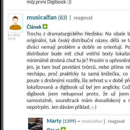
můj první Digibook :))
musicalfan
(63) |
reagovat
Článek
Trochu z dramaturgického hlediska: Na obale 
8.1.2014
13:04
originální, tak český distribuční název, dělá se 
diváci nemají problém a dobře se orientují. P
distributor bude mít chuť vnitřní texty lokali
minimálně drobná chuť tu je? Prosím o upřesnění..
jen, je tam buď povídání tvůrců, nebo přímo 
nechápu, proč prakticky ta samá knížečka, co 
pouze s drobnými rozdíly, šla sehnat u v době p
lokalizovaná a digibook už byl jen anglicky. C
digibook jsem nekupoval proto, že už jsem
samostatně, soundtrack mám dvoudiskový a na
nepotrpím. Jen dávám příklad. ;-)
Marty
(1399)
|
musicalfan
reagovat