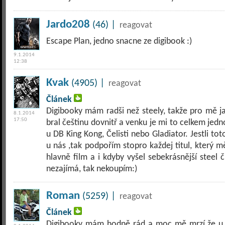
Jardo208
(46) |
reagovat
Escape Plan, jedno snacne ze digibook :)
9.1.2014
12:38
Kvak
(4905) |
reagovat
Článek
Digibooky mám radši než steely, takže pro mě j
8.1.2014
17:50
bral češtinu dovnitř a venku je mi to celkem jedno
u DB King Kong, Čelisti nebo Gladiator. Jestli 
u nás ,tak podpořím stopro každej titul, který m
hlavně film a i kdyby vyšel sebekrásnější steel
nezajímá, tak nekoupím:)
Roman
(5259) |
reagovat
Článek
Digibooky mám hodně rád a moc mě mrzí že u z