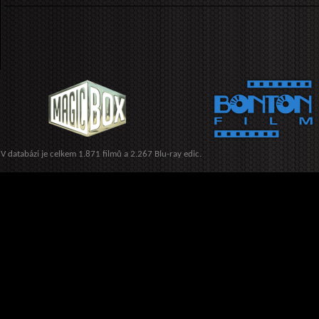
V databázi je celkem 1.871 filmů a 2.267 Blu-ray edic.