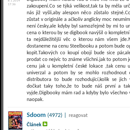
8.1.2014
17:36
zakoupení.Co se týká velikost,tak ta by měla urč
nás již vyšli,aby alespon něco zůstalo stejné.
zůstat v originále a ačkoliv anglicky moc neumím,
není česky,ale kdyby byl samozřejmě by mi to u
cena o kterou by se digibook navýšil o kompletní 
ta nejdůležitější věc o kterou nám všem jde
dostaneme na cenu Steelbooku a potom bude op
kopit.Takových co koupí obojí bude sice pár,al
prodat co nejvíc to známe všichni.jak to potom je
cenu jak u kompletní české lokace ,tak cenu u
univerzal a potom by se mohlo rozhodnout 
distributora to bude rozhodující,kolik se ji
dočkat taky toho,že to bude náš první a tak
vyjde.Digibooky mám rad a kdyby bylo všechno v
naopak.
Sdoom
(4972) |
reagovat
Článek