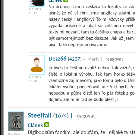
Článek
Na druhou stranu veškerá ta lokalizace zd
8.1.2014
jasné, že né všichni jsme anglicky zdatní, 
13:17
název český i anglický? To mi vždycky přišl
vypadá příšerně a obal se většinou nevyhn
texty mi nevadí, tam tu češtinu chápu a beru 
být samozřejmostí bez diskuze. Jak už jsem 
písní také nepřejmenováváme.
Dezz66
(4227)
|
Marty
reagovat
já bych tu češtinu uvnitř nebral tak vážně,
čistě o lokální výrobu, tak tam horko těž
8.1.2014
všemožné zajímavosti, jako tomu bylo u Uni
13:28
lokální vydání podceňoval, ale řekl bych, ž
nebudou a půjde čiště jen "o pár fotek z g
dojem, ale mile rád se budu plést ;)
Steelfall
(1674) |
reagovat
Článek
Digibookům fandím, ale doufám, že i nějaké ty st
8.1.2014