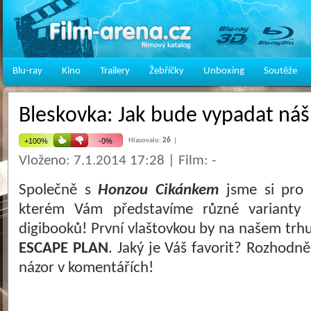
Blu-ray
Kino
Trailery
Žebříčky
Unboxing
Soutěže
Bleskovka: Jak bude vypadat ná
Hlasovalo:
26
|
Vloženo: 7.1.2014 17:28 | Film: -
Společně s
Honzou Cikánkem
jsme si pro V
kterém Vám představíme různé varianty p
digibooků! První vlaštovkou by na našem trh
ESCAPE PLAN
. Jaký je Váš favorit? Rozhodně
názor v komentářích!