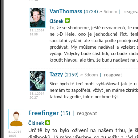
03:34
VanThomass
(4724)
|
Sdoom
reagov
Článek
To, že se shodneme, ještě neznamená, že mu
13.1.2014
ne :-D Hele, ono je jednoduché říct, ten
18:55
speciální vydání, ale studia podle prodejnost
prodávat. My můžeme nadávat a vztekat se
vydají. Vždycky bude část lidí, co bude rád
kroutit hlavou, ale tím, že budu nadávat na
Tazzy
(2159)
|
Sdoom
reagovat
Sice bych tě teď mohl vyhlaškovat jak je u
nemám to zapotřebí, vždyť jen máme zkrátka 
11.1.2014
taková tragedie, takto nechme být.
20:27
Freefinger
(15) |
reagovat
Článek
Určitě by to bylo oživení na našem trhu, je 
8.1.2014
16:08
digibooků. Já mám všechny, co tu vyšly a rád si 