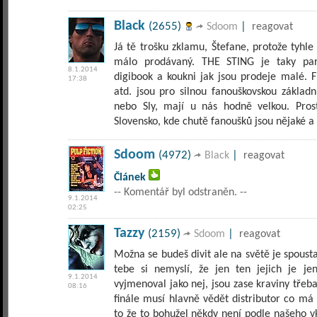
Black
(2655)
|
Sdoom
reagovat
Já tě trošku zklamu, Štefane, protože tyhle f
málo prodávaný. THE STING je taky par
8.1.2014
digibook a koukni jak jsou prodeje malé. 
17:38
atd. jsou pro silnou fanouškovskou základn
nebo Sly, mají u nás hodně velkou. Pros
Slovensko, kde chutě fanoušků jsou nějaké a
Sdoom
(4972)
|
Black
reagovat
Článek
-- Komentář byl odstraněn. --
9.1.2014
02:25
Tazzy
(2159)
|
Sdoom
reagovat
Možna se budeš divit ale na světě je spoust
tebe si nemyslí, že jen ten jejich je je
9.1.2014
vyjmenoval jako nej, jsou zase kraviny tře
08:16
finále musí hlavně vědět distributor co má 
to že to bohužel někdy není podle našeho v