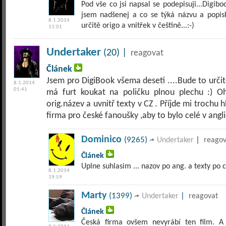
Pod vše co jsi napsal se podepisuji...Digib
jsem nadšenej a co se týká názvu a popisk
8.1.2014
určitě origo a vnitřek v češtině...:-)
11:01
Undertaker
(20) |
reagovat
Článek
Jsem pro DigiBook všema deseti ....Bude to určit
8.1.2014
01:41
má furt koukat na poličku plnou plechu :) O
orig.název a uvnitř texty v CZ . Příjde mi trochu
firma pro české fanoušky ,aby to bylo celé v angli
Dominico
(9265)
|
Undertaker
reagov
Článek
Uplne suhlasim ... nazov po ang. a texty po 
8.1.2014
19:59
Marty
(1399)
|
Undertaker
reagovat
Článek
Česká firma ovšem nevyrábí ten film. 