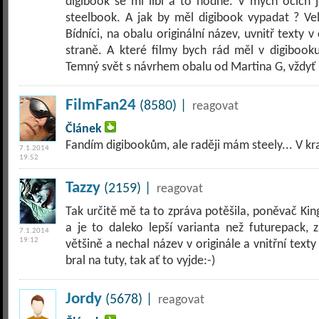
digibook se mi libí a to hodně. V mých očích
steelbook. A jak by měl digibook vypadat ? Vel
Bídníci, na obalu originální název, uvnitř texty v
straně. A které filmy bych rád měl v digibooku
Temný svět s návrhem obalu od Martina G, vždyť 
FilmFan24
(8580) |
reagovat
Článek
Fandím digibookům, ale raději mám steely... V kr
7.1.2014
19:52
Tazzy
(2159) |
reagovat
Tak určitě mě ta to zpráva potěšila, poněvač King
a je to daleko lepší varianta než futurepack, z
7.1.2014
19:12
většině a nechal název v originále a vnitřní texty
bral na tuty, tak ať to vyjde:-)
Jordy
(5678) |
reagovat