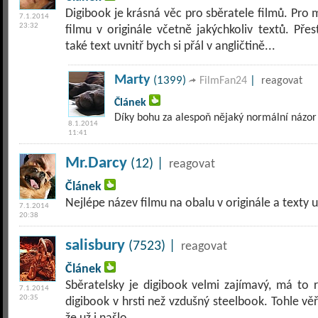
Digibook je krásná věc pro sběratele filmů. Pro
7.1.2014
23:32
filmu v originále včetně jakýchkoliv textů. Pře
také text uvnitř bych si přál v angličtině...
Marty
(1399)
|
FilmFan24
reagovat
Článek
Díky bohu za alespoň nějaký normální názor 
8.1.2014
11:41
Mr.Darcy
(12) |
reagovat
Článek
Nejlépe název filmu na obalu v originále a texty u
7.1.2014
20:38
salisbury
(7523) |
reagovat
Článek
Sběratelsky je digibook velmi zajímavý, má to r
7.1.2014
20:35
digibook v hrsti než vzdušný steelbook. Tohle věř