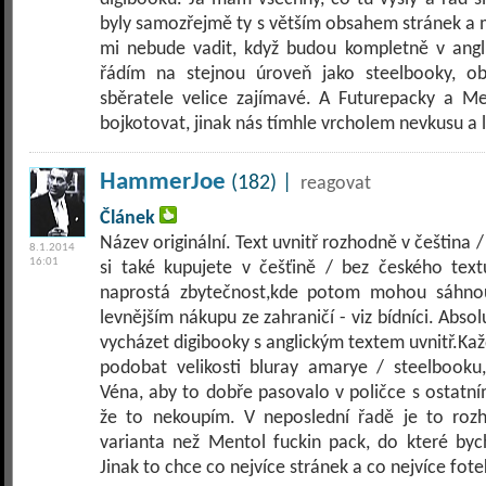
byly samozřejmě ty s větším obsahem stránek a
mi nebude vadit, když budou kompletně v angli
řádím na stejnou úroveň jako steelbooky, ob
sběratele velice zajímavé. A Futurepacky a Met
bojkotovat, jinak nás tímhle vrcholem nevkusu a 
HammerJoe
(182) |
reagovat
Článek
Název originální. Text uvnitř rozhodně v čeština /
8.1.2014
16:01
si také kupujete v češťině / bez českého textu
naprostá zbytečnost,kde potom mohou sáhno
levnějším nákupu ze zahraničí - viz bídníci. Abs
vycházet digibooky s anglickým textem uvnitř.Ka
podobat velikosti bluray amarye / steelbooku
Véna, aby to dobře pasovalo v poličce s ostatní
že to nekoupím. V neposlední řadě je to rozh
varianta než Mentol fuckin pack, do které by
Jinak to chce co nejvíce stránek a co nejvíce fotek