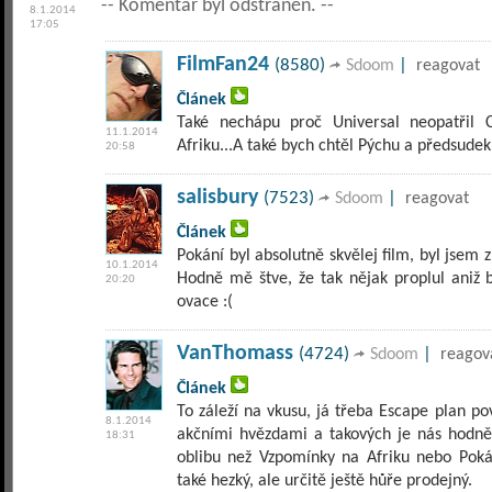
-- Komentář byl odstraněn. --
8.1.2014
17:05
FilmFan24
(8580)
|
Sdoom
reagovat
Článek
Také nechápu proč Universal neopatřil 
11.1.2014
Afriku...A také bych chtěl Pýchu a předsudek
20:58
salisbury
(7523)
|
Sdoom
reagovat
Článek
Pokání byl absolutně skvělej film, byl jsem z
10.1.2014
Hodně mě štve, že tak nějak proplul aniž b
20:20
ovace :(
VanThomass
(4724)
|
Sdoom
reagov
Článek
To záleží na vkusu, já třeba Escape plan p
8.1.2014
akčními hvězdami a takových je nás hodně, 
18:31
oblibu než Vzpomínky na Afriku nebo Poká
také hezký, ale určitě ještě hůře prodejný.