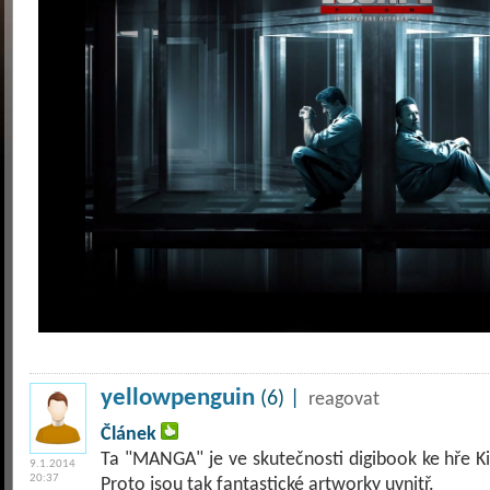
yellowpenguin
(6) |
reagovat
Článek
Ta "MANGA" je ve skutečnosti digibook ke hře Ki
9.1.2014
20:37
Proto jsou tak fantastické artworky uvnitř.