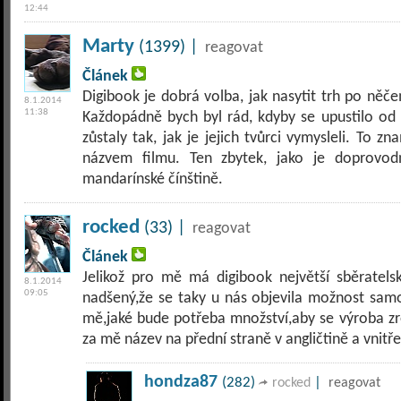
12:44
Marty
(1399) |
reagovat
Článek
Digibook je dobrá volba, jak nasytit trh po něč
8.1.2014
11:38
Každopádně bych byl rád, kdyby se upustilo od 
zůstaly tak, jak je jejich tvůrci vymysleli. To z
názvem filmu. Ten zbytek, jako je doprovod
mandarínské čínštině.
rocked
(33) |
reagovat
Článek
Jelikož pro mě má digibook největší sběratels
8.1.2014
09:05
nadšený,že se taky u nás objevila možnost sam
mě,jaké bude potřeba množství,aby se výroba zre
za mě název na přední straně v angličtině a vnitře
hondza87
(282)
|
rocked
reagovat