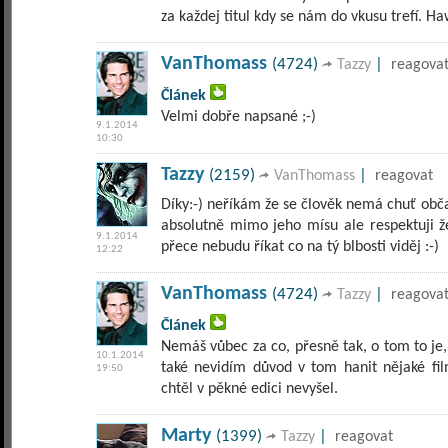
za každej titul kdy se nám do vkusu trefí. H
VanThomass
(4724)
|
Tazzy
reagova
Článek
Velmi dobře napsané ;-)
9.1.2014
10:30
Tazzy
(2159)
|
VanThomass
reagovat
Díky:-) neříkám že se člověk nemá chuť obča
absolutně mimo jeho mísu ale respektuji že 
9.1.2014
přece nebudu říkat co na tý blbosti viděj :-)
12:22
VanThomass
(4724)
|
Tazzy
reagova
Článek
Nemáš vůbec za co, přesně tak, o tom to je,
10.1.2014
také nevidím důvod v tom hanit nějaké fil
19:50
chtěl v pěkné edici nevyšel.
Marty
(1399)
|
Tazzy
reagovat