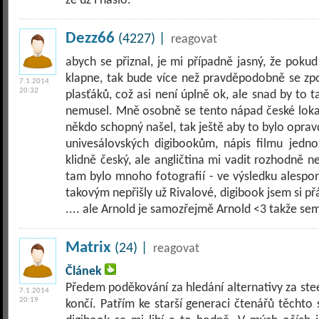
že už i našlo.
Dezz66
(4227) |
reagovat
abych se přiznal, je mi případně jasný, že poku
klapne, tak bude více než pravděpodobně se zpo
7.1.2014
20:32
plasťáků, což asi není úplně ok, ale snad by to 
nemusel. Mně osobně se tento nápad české lokaliza
někdo schopný našel, tak ještě aby to bylo opravd
univesálovských digibookům, nápis filmu jednoz
klidně český, ale angličtina mi vadit rozhodně n
tam bylo mnoho fotografií - ve výsledku alespon
takovým nepřišly už Rivalové, digibook jsem si přá
.... ale Arnold je samozřejmě Arnold <3 takže sem
Matrix
(24) |
reagovat
Článek
Předem poděkování za hledání alternativy za steel
7.1.2014
20:19
končí. Patřím ke starší generaci čtenářů těchto