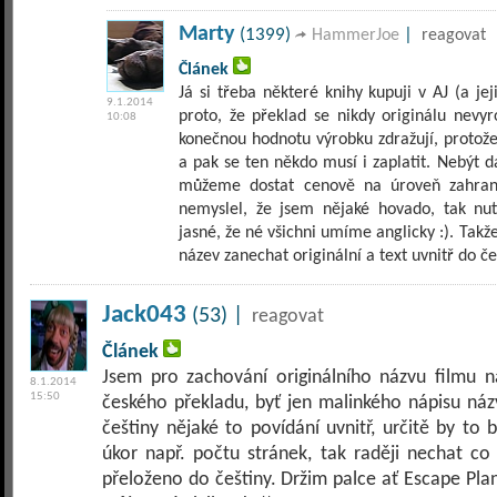
Marty
(1399)
|
HammerJoe
reagovat
Článek
Já si třeba některé knihy kupuji v AJ (a je
9.1.2014
proto, že překlad se nikdy originálu nevyr
10:08
konečnou hodnotu výrobku zdražují, protože
a pak se ten někdo musí i zaplatit. Nebýt d
můžeme dostat cenově na úroveň zahrani
nemyslel, že jsem nějaké hovado, tak nut
jasné, že né všichni umíme anglicky :). Takž
název zanechat originální a text uvnitř do če
Jack043
(53) |
reagovat
Článek
Jsem pro zachování originálního názvu filmu n
8.1.2014
15:50
českého překladu, byť jen malinkého nápisu náz
češtiny nějaké to povídání uvnitř, určitě by to
úkor např. počtu stránek, tak raději nechat co
přeloženo do češtiny. Držim palce ať Escape Plan 