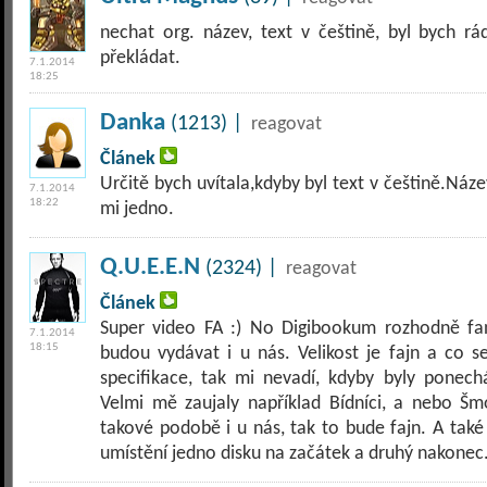
nechat org. název, text v češtině, byl bych rád
překládat.
7.1.2014
18:25
Danka
(1213) |
reagovat
Článek
Určitě bych uvítala,kdyby byl text v češtině.Náze
7.1.2014
18:22
mi jedno.
Q.U.E.E.N
(2324) |
reagovat
Článek
Super video FA :) No Digibookum rozhodně fa
7.1.2014
18:15
budou vydávat i u nás. Velikost je fajn a co s
specifikace, tak mi nevadí, kdyby byly ponec
Velmi mě zaujaly například Bídníci, a nebo Š
takové podobě i u nás, tak to bude fajn. A tak
umístění jedno disku na začátek a druhý nakonec