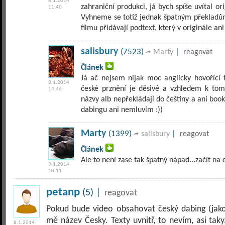
8.1.2014
zahraniční produkci, já bych spíše uvítal ori
11:40
Vyhneme se totiž jednak špatným překladů
filmu přidávají podtext, který v originále ani
salisbury
(7523)
|
Marty
reagovat
Článek
Já ač nejsem nijak moc anglicky hovořící 
8.1.2014
české prznění je děsivé a vzhledem k tom
14:46
názvy alb nepřekládají do češtiny a ani boo
dabingu ani nemluvím :))
Marty
(1399)
|
salisbury
reagovat
Článek
Ale to není zase tak špatný nápad...začít na 
9.1.2014
10:11
petanp
(5) |
reagovat
Pokud bude video obsahovat český dabing (jako
mě název Česky. Texty uvnitř, to nevím, asi tak
8.1.2014