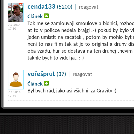
cenda133
(5200) |
reagovat
Článek
Tak me se zamlouvaji smoulove a bidnici, rozhodne
7.1.2014
17:50
at to v policce nedela brajgl :-) pokud by bylo v
jeden umistit na zacatek , potom by mohlo byt ne
neni to nas film tak at je to original a druhy di
oba vzadu, hur se dostava na ten druhej .nevim j
takhle bych to videl ja.. :-)
vořešprut
(37) |
reagovat
Článek
Byl bych rád, jako asi všichni, za Gravity :)
7.1.2014
17:49