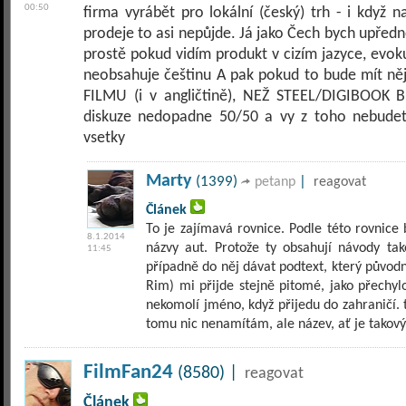
00:50
firma vyrábět pro lokální (český) trh - i když
prodeje to asi nepůjde. Já jako Čech bych upředn
prostě pokud vidím produkt v cizím jazyce, evoku
neobsahuje češtinu A pak pokud to bude mít n
FILMU (i v angličtině), NEŽ STEEL/DIGIBOOK 
diskuze nedopadne 50/50 a vy z toho nebudete
vsetky
Marty
(1399)
|
petanp
reagovat
Článek
To je zajímavá rovnice. Podle této rovnice
8.1.2014
názvy aut. Protože ty obsahují návody tak
11:45
případně do něj dávat podtext, který původně
Rim) mi přijde stejně pitomé, jako přechy
nekomolí jméno, když přijedu do zahraničí. t
tomu nic nenamítám, ale název, ať je takový,
FilmFan24
(8580) |
reagovat
Článek