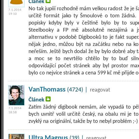
Článek
No tak jupííí rozhodně mám velkou radost že je ša
7.1.2014
19:10
určitě formát jako ty Šmoulové o tom žádná. N
popisky kdyby byly v češtině bylo by to sup
Steelbooky a FP mě absolutně nezajímá a j
alternativu v podobě Digibooků to je fakt super
nějak jedno, můžou být na začátku nebo na ko
neřeším. Ještě bych dodal že by bylo dobré aby 
a moc se to nevrtělo chtělo by to buď silně
odpovídající počet stránek aby byl prostor max
bylo co nejvíce stránek a cena 599 kč mě přijde odp
VanThomass
(4724) |
reagovat
Článek
Zatím žádný digibook nemám, ale vypadá to pěkn
7.1.2014
18:58
bych uvnitř volil určitě český, na obalu mi je t
zvyklý na originální, takže by to nebyl problém ;-)
Ultra Magnus
(39) |
reagovat