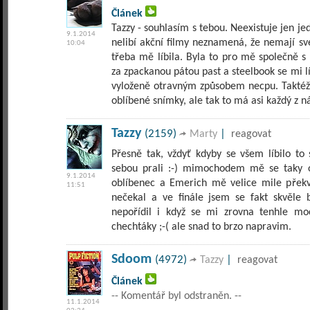
Článek
Tazzy - souhlasím s tebou. Neexistuje jen j
9.1.2014
nelibí akční filmy neznamená, že nemají sv
10:04
třeba mě líbila. Byla to pro mě společně 
za zpackanou pátou past a steelbook se mi l
vyloženě otravným způsobem necpu. Taktéž
oblíbené snímky, ale tak to má asi každý z n
Tazzy
(2159)
|
Marty
reagovat
Přesně tak, vždyť kdyby se všem líbilo to
sebou prali :-) mimochodem mě se taky ob
9.1.2014
oblíbenec a Emerich mě velice mile překv
11:51
nečekal a ve finále jsem se fakt skvěle b
nepořídil i když se mi zrovna tenhle moc
chechtáky ;-( ale snad to brzo napravim.
Sdoom
(4972)
|
Tazzy
reagovat
Článek
-- Komentář byl odstraněn. --
11.1.2014