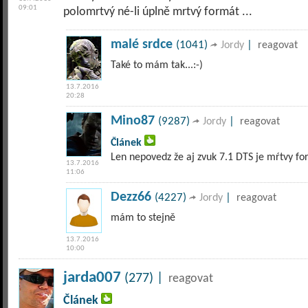
09:01
polomrtvý né-li úplně mrtvý formát ...
malé srdce
(1041)
|
Jordy
reagovat
Také to mám tak...:-)
13.7.2016
20:28
Mino87
(9287)
|
Jordy
reagovat
Článek
Len nepovedz že aj zvuk 7.1 DTS je mŕtvy fo
13.7.2016
11:06
Dezz66
(4227)
|
Jordy
reagovat
mám to stejně
13.7.2016
10:00
jarda007
(277) |
reagovat
Článek