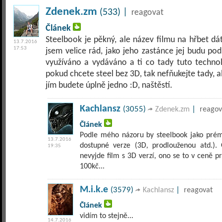
Zdenek.zm
(533) |
reagovat
Článek
Steelbook je pěkný, ale název filmu na hřbet dá
13.7.2016
17:53
jsem velice rád, jako jeho zastánce jej budu p
využíváno a vydáváno a ti co tady tuto technolo
pokud chcete steel bez 3D, tak nefňukejte tady, al
jím budete úplně jedno :D, naštěstí.
Kachlansz
(3055)
|
Zdenek.zm
reagov
Článek
Podle mého názoru by steelbook jako prém
13.7.2016
dostupné verze (3D, prodlouženou atd.).
19:35
nevyjde film s 3D verzí, ono se to v ceně p
100kč...
M.i.k.e
(3579)
|
Kachlansz
reagovat
Článek
vidím to stejně...
14.7.2016