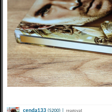
cenda133
(5200) |
reagovat