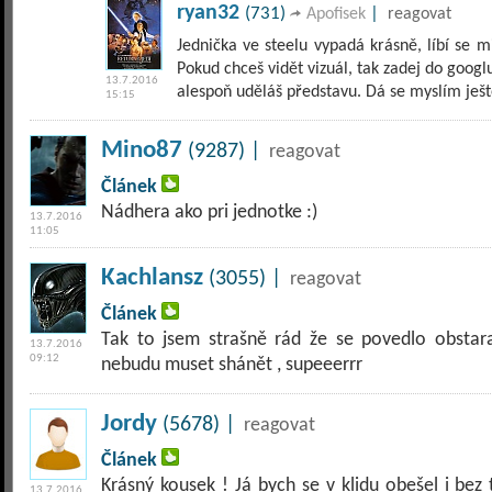
ryan32
(731)
|
Apofisek
reagovat
Jednička ve steelu vypadá krásně, líbí se m
Pokud chceš vidět vizuál, tak zadej do googlu
13.7.2016
alespoň uděláš představu. Dá se myslím ješt
15:15
Mino87
(9287) |
reagovat
Článek
Nádhera ako pri jednotke :)
13.7.2016
11:05
Kachlansz
(3055) |
reagovat
Článek
Tak to jsem strašně rád že se povedlo obstarat
13.7.2016
09:12
nebudu muset shánět , supeeerrr
Jordy
(5678) |
reagovat
Článek
Krásný kousek ! Já bych se v klidu obešel i bez
13.7.2016