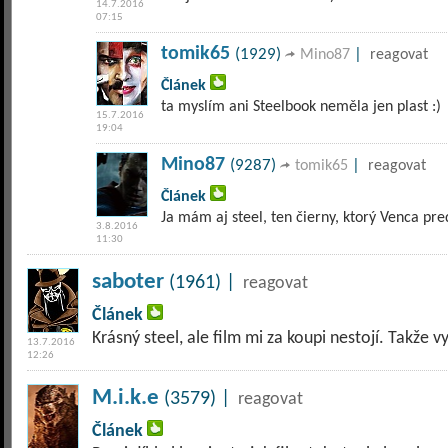
14.7.2016
07:15
tomik65
(1929)
|
Mino87
reagovat
Článek
ta myslím ani Steelbook neměla jen plast :)
15.7.2016
19:04
Mino87
(9287)
|
tomik65
reagovat
Článek
Ja mám aj steel, ten čierny, ktorý Venca pre
3.8.2016
11:30
saboter
(1961) |
reagovat
Článek
Krásný steel, ale film mi za koupi nestojí. Takže
13.7.2016
12:26
M.i.k.e
(3579) |
reagovat
Článek