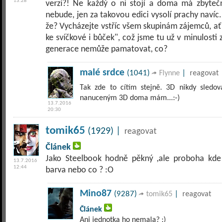
13:28
verzi?! Ne každý o ni stojí a doma má zbytečně
nebude, jen za takovou edici vysolí prachy navíc.
že? Vycházejte vstříc všem skupinám zájemců, ať 
ke svíčkové i bůček", což jsme tu už v minulosti z
generace nemůže pamatovat, co?
malé srdce
(1041)
|
Flynne
reagovat
Tak zde to cítím stejně. 3D nikdy sledov
nanuceným 3D doma mám...:-)
13.7.2016
20:30
tomik65
(1929) |
reagovat
Článek
Jako Steelbook hodně pěkný ,ale proboha kde 
13.7.2016
12:44
barva nebo co ? :O
Mino87
(9287)
|
tomik65
reagovat
Článek
Ani jednotka ho nemala? :)