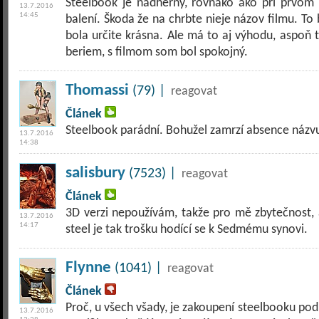
Steelbook je nádherný, rovnako ako pri prvom 
13.7.2016
14:45
balení. Škoda že na chrbte nieje názov filmu. To by
bola určite krásna. Ale má to aj výhodu, aspoň 
beriem, s filmom som bol spokojný.
Thomassi
(79) |
reagovat
Článek
Steelbook parádní. Bohužel zamrzí absence názvu
13.7.2016
14:38
salisbury
(7523) |
reagovat
Článek
3D verzi nepoužívám, takže pro mě zbytečnost, ale
13.7.2016
14:17
steel je tak trošku hodící se k Sedmému synovi.
Flynne
(1041) |
reagovat
Článek
Proč, u všech všady, je zakoupení steelbooku po
13.7.2016