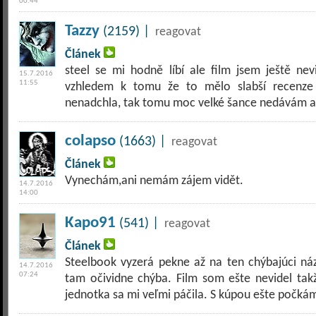
00:44
Tazzy
(2159) |
reagovat
Článek
steel se mi hodně líbí ale film jsem ještě nev
15.7.2016
11:55
vzhledem k tomu že to mělo slabší recenze
nenadchla, tak tomu moc velké šance nedávám al
colapso
(1663) |
reagovat
Článek
Vynechám,ani nemám zájem vidět.
14.7.2016
14:00
Kapo91
(541) |
reagovat
Článek
Steelbook vyzerá pekne až na ten chýbajúci náz
14.7.2016
07:24
tam očividne chýba. Film som ešte nevidel takž
jednotka sa mi veľmi páčila. S kúpou ešte počká