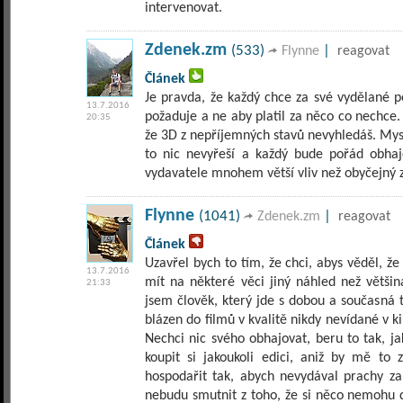
intervenovat.
Zdenek.zm
(533)
|
Flynne
reagovat
Článek
Je pravda, že každý chce za své vydělané p
13.7.2016
požaduje a ne aby platil za něco co nechce
20:35
že 3D z nepříjemných stavů nevyhledáš. Myslí
to nic nevyřeší a každý bude pořád obhaj
vydavatele mnohem větší vliv než obyčejný 
Flynne
(1041)
|
Zdenek.zm
reagovat
Článek
Uzavřel bych to tím, že chci, abys věděl, ž
13.7.2016
mít na některé věci jiný náhled než většin
21:33
jsem člověk, který jde s dobou a současná 
blázen do filmů v kvalitě nikdy nevídané v k
Nechci nic svého obhajovat, beru to tak, j
koupit si jakoukoli edici, aniž by mě to 
hospodařit tak, abych nevydával prachy za
nebudu smutnit z toho, že si něco nemohu d