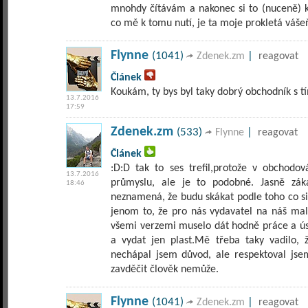
mnohdy čítávám a nakonec si to (nuceně) ko
co mě k tomu nutí, je ta moje prokletá váše
Flynne
(1041)
|
Zdenek.zm
reagovat
Článek
Koukám, ty bys byl taky dobrý obchodník s t
13.7.2016
17:59
Zdenek.zm
(533)
|
Flynne
reagovat
Článek
:D:D tak to ses trefil,protože v obchodo
13.7.2016
průmyslu, ale je to podobné. Jasně zák
18:46
neznamená, že budu skákat podle toho co si
jenom to, že pro nás vydavatel na náš malý
všemi verzemi muselo dát hodně práce a úsi
a vydat jen plast.Mě třeba taky vadilo,
nechápal jsem důvod, ale respektoval jse
zavděčit člověk nemůže.
Flynne
(1041)
|
Zdenek.zm
reagovat