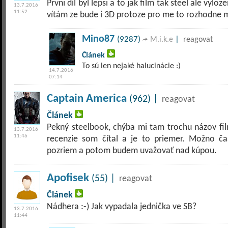
Prvni díl byl lepsi a to jak film tak steel ale vyl
13.7.2016
11:52
vítám ze bude i 3D protoze pro me to rozhodne m
Mino87
(9287)
|
M.i.k.e
reagovat
Článek
To sú len nejaké halucinácie :)
14.7.2016
07:14
Captain America
(962) |
reagovat
Článek
Pekný steelbook, chýba mi tam trochu názov film
13.7.2016
11:46
recenzie som čítal a je to priemer. Možno ča
pozriem a potom budem uvažovať nad kúpou.
Apofisek
(55) |
reagovat
Článek
Nádhera :-) Jak vypadala jednička ve SB?
13.7.2016
11:44