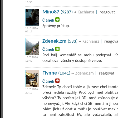
10:50
Mino87
(9287)
|
Kachlansz
reagovat
Článek
Správny prístup.
14.7.2016
07:17
Zdenek.zm
(533)
|
Kachlansz
reagova
Článek
Pod tvůj komentář se mohu podepsat. Kdy
13.7.2016
obsahoval všechny dostupné verze.
19:42
Flynne
(1041)
|
Zdenek.zm
reagovat
Článek
Zdenek: Ty chceš tohle a já zase chci tamt
13.7.2016
přeci nedělá rozdíly. Proč bych měl platit
20:12
výběru? Ty preferuješ 3D, mně způsobuje di
ho nevyužiji. Ale když chci SB, nemám jinou
Mám jich už dost a můžu je používat maximá
to není záležitost FA, ale vydavatelů, 