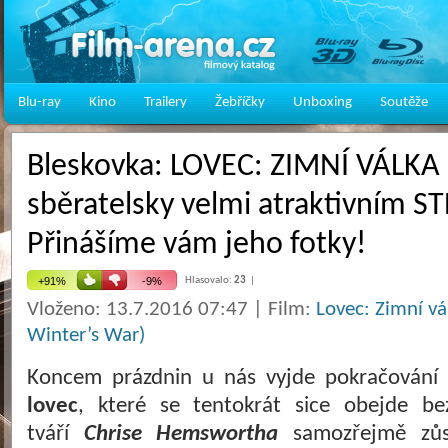
Blu-ray
Kino
Trailery
Žebříčky
Unboxing
Soutěže
Bleskovka: LOVEC: ZIMNÍ VÁLKA 
sběratelsky velmi atraktivním 
Přinášíme vám jeho fotky!
Hlasovalo:
23
|
Vloženo: 13.7.2016 07:47 | Film:
Lovec: Zimní v
Winter’s War)
Koncem prázdnin u nás vyjde pokračování 
lovec
, které se tentokrát sice obejde be
tváří
Chrise Hemswortha
samozřejmě zůst