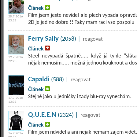
Článek
Film jsem jeste nevidel ale plech vypada oprav
25.7.2016
23:25
2D je jedine dobre !! Taky mam raci vse pospolu
Ferry Sally
(2058) |
reagovat
Článek
Steel nevypadá špatně..... když já tyhle "slá
19.7.2016
22:23
nějak nemusím..... možná jednou kouknout a dost.
Capaldi
(588) |
reagovat
Článek
Stejně jako u jedničky i tady blu-ray vynechám.
17.7.2016
13:31
Q.U.E.E.N
(2324) |
reagovat
Článek
Film jsem ndvidel a ani nejak nemam zajem videt
16.7.2016