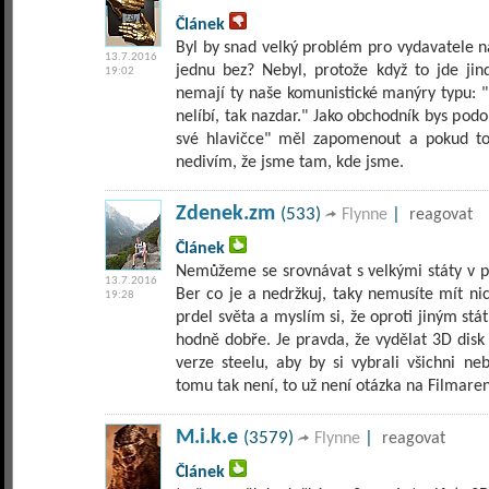
Článek
Byl by snad velký problém pro vydavatele n
13.7.2016
jednu bez? Nebyl, protože když to jde ji
19:02
nemají ty naše komunistické manýry typu: "B
nelíbí, tak nazdar." Jako obchodník bys pod
své hlavičce" měl zapomenout a pokud to 
nedivím, že jsme tam, kde jsme.
Zdenek.zm
(533)
|
Flynne
reagovat
Článek
Nemůžeme se srovnávat s velkými státy v p
13.7.2016
Ber co je a nedržkuj, taky nemusíte mít nic
19:28
prdel světa a myslím si, že oproti jiným st
hodně dobře. Je pravda, že vydělat 3D disk
verze steelu, aby by si vybrali všichni n
tomu tak není, to už není otázka na Filmaren
M.i.k.e
(3579)
|
Flynne
reagovat
Článek