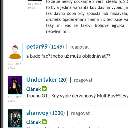
to že se někdy dočkáme 2 verzí steelů (s 3D
13.7.2016
to byla jediná varianta kdy dáš na výběr...
19:16
tak dávno doba kdy spousta lidí nadávala
druhého Spider-mana nemá 3D,teď zase vad
taky mi vadí,že takoví Bohové egypta 
neovlivním...
petar99
(1249) |
reagovat
a bude fac??nebo už mužu objednávat??
13.7.2016
17:22
Undertaker
(20) |
reagovat
Článek
Trochu OT . Kdy vyjde červencový MultiBuy+Slevy
13.7.2016
15:48
shanvey
(1330) |
reagovat
Článek