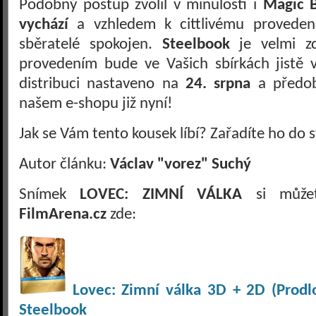
Podobný postup zvolil v minulosti i
Magic 
vychází
a vzhledem k cittlivému provedení
sběratelé spokojen.
Steelbook
je velmi z
provedením bude ve Vašich sbírkách jistě 
distribuci nastaveno na
24. srpna
a předob
našem e-shopu již nyní!
Jak se Vám tento kousek líbí? Zařadíte ho do 
Autor článku:
Václav "vorez" Suchý
Snímek
LOVEC: ZIMNÍ VÁLKA
si můžet
FilmArena.cz
zde:
Lovec: Zimní válka 3D + 2D (Prodlo
Steelbook