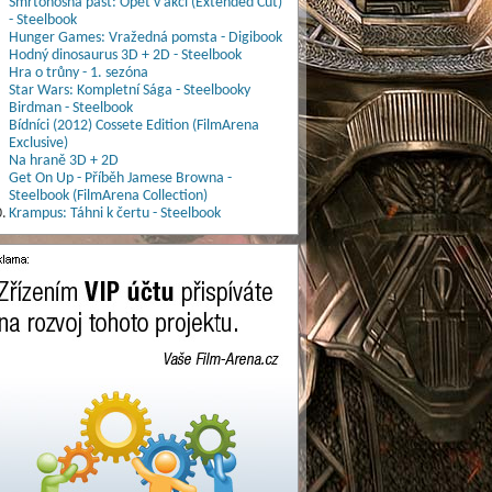
Smrtonosná past: Opět v akci (Extended Cut)
- Steelbook
Hunger Games: Vražedná pomsta - Digibook
Hodný dinosaurus 3D + 2D - Steelbook
Hra o trůny - 1. sezóna
Star Wars: Kompletní Sága - Steelbooky
Birdman - Steelbook
Bídníci (2012) Cossete Edition (FilmArena
Exclusive)
Na hraně 3D + 2D
Get On Up - Příběh Jamese Browna -
Steelbook (FilmArena Collection)
.
Krampus: Táhni k čertu - Steelbook