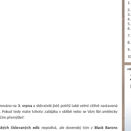
1.
2.
3.
4.
5.
6.
7.
8.
9.
10
ánováno na
3. srpna
a sběratelé jistě potěší také velmi citlivě nastavená
. Pokud tedy máte tohoto zabijáka v oblibě nebo se Vám libí umělecky
 čím přemýšlet!
ských číslovaných edic
nepodívá, ale slovenský tým z
Black Barons