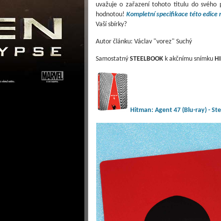
uvažuje o zařazení tohoto titulu do svého 
hodnotou!
Kompletní specifikace této edice 
Vaší sbírky?
Autor článku: Václav "vorez" Suchý
Samostatný
STEELBOOK
k akčnímu snímku
H
Hitman: Agent 47 (Blu-ray) - St