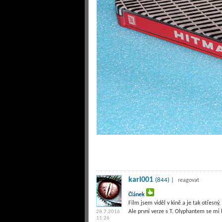
karl001
(844) |
reagovat
Článek
Film jsem viděl v kině a je tak otřesný,
Ale první verze s T. Olyphantem se mi lí
28.7.2016
11:26