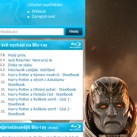
Uživatel nepřihlášen
Přihlásit
Zaregistrovat
rávě vychází na Blu-ray
7.8.
Malý princ
1.3.
Jack Reacher: Nevracej se
2.2.
Dívka ve vlaku
1.2.
Mechanik zabiják: Vzkříšení
.11.
Harry Potter a Kámen mudrců - Steelbook
Harry Potter a vězeň z Azkabanu -
.11.
Steelbook
.11.
Harry Potter a Ohnivý pohár - Steelbook
.11.
Harry Potter a Fénixův řád - Steelbook
Harry Potter a Relikvie smrti - část 1 -
.11.
Steelbook
Harry Potter a Relikvie smrti - část 2 -
.11.
Steelbook
ejprodávanější Blu-ray
(30 dnů)