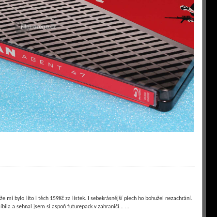
 že mi bylo líto i těch 159Kč za lístek. I sebekrásnější plech ho bohužel nezachrání.
bila a sehnal jsem si aspoň futurepack v zahraničí... ...