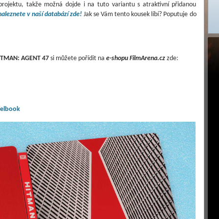
projektu, takže možná dojde i na tuto variantu s atraktivní přidanou
naleznete v naší databází zde!
Jak se Vám tento kousek líbí? Poputuje do
ITMAN: AGENT 47
si můžete pořídit na
e-shopu FilmArena.cz
zde:
eelbook