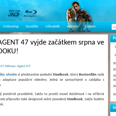
Unboxing
Soutěže
Uživatelé
Ankety
Fórum
P
AGENT 47 vyjde začátkem srpna ve
1
BOOKU!
2
30
 47 (Hitman: Agent 47)
30
oušky ohněm
si představíme poslední
Steelbook
, který
Bontonfilm
vydá
30
vá adaptace populární videohry. Jedná se samozřejmě o zabijáka s
30
.
30
jí poměrně pravidelně, takže to prostě musel dotáhnout i na stříbrná
30
tele připravilo také designově velmi povedený
Steelbook
, takže budete
ek.
N