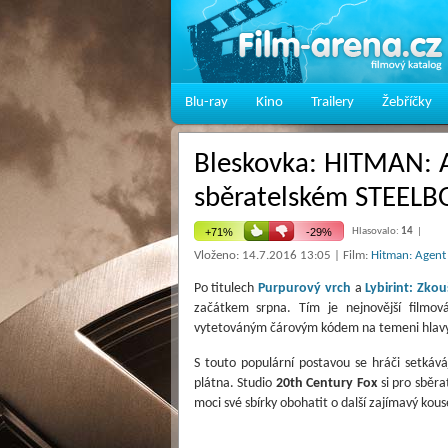
Blu-ray
Kino
Trailery
Žebříčky
Bleskovka: HITMAN: 
sběratelském STEEL
Hlasovalo:
14
|
Vloženo: 14.7.2016 13:05 | Film:
Hitman: Agent
Po titulech
Purpurový vrch
a
Lybirint: Zk
začátkem srpna. Tím je nejnovější filmo
vytetováným čárovým kódem na temeni hlavy
S touto populární postavou se hráči setkává
plátna. Studio
20th Century Fox
si pro sběra
moci své sbírky obohatit o další zajímavý kous