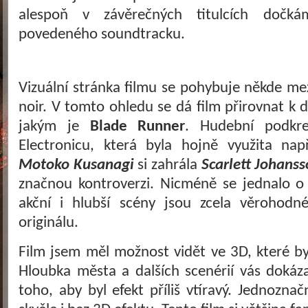
alespoň v závěrečných titulcích dočk
povedeného soundtracku.
Vizuální stránka filmu se pohybuje někde mez
noir. V tomto ohledu se dá film přirovnat k 
jakým je
Blade Runner
. Hudební podkr
Electronicu, která byla hojně využita nap
Motoko Kusanagi
si zahrála
Scarlett Johans
značnou kontroverzi. Nicméně se jednalo o
akční i hlubší scény jsou zcela věrohod
originálu.
Film jsem měl možnost vidět ve 3D, které b
Hloubka města a dalších scenérií vás dokáz
toho, aby byl efekt příliš vtíravý. Jednozna