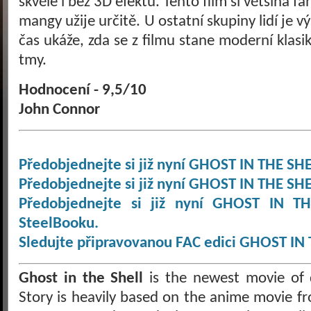
skvěle i bez 3D efektu. Tento film si většina 
mangy užije určitě. U ostatní skupiny lidí je v
čas ukáže, zda se z filmu stane moderní klasik
tmy.
Hodnocení - 9,5/10
John Connor
Předobjednejte si již nyní GHOST IN THE SH
Předobjednejte si již nyní GHOST IN THE SHE
Předobjednejte si již nyní GHOST IN T
SteelBooku.
Sledujte připravovanou FAC edici GHOST IN
Ghost in the Shell
is the newest movie of 
Story is heavily based on the anime movie f