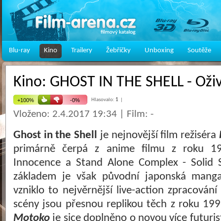
Blu-ray
Kino
Trailery
Žebříčky
Unboxing
Soutěže
Kino: GHOST IN THE SHELL - Oživ
Hlasovalo:
1
|
Vloženo: 2.4.2017 19:34 | Film: -
Ghost in the Shell
je nejnovější film režiséra
primárně čerpá z anime filmu z roku 1
Innocence a Stand Alone Complex - Solid S
základem je však původní japonská mang
vzniklo to nejvěrnější live-action zpracován
scény jsou přesnou replikou těch z roku 19
Motoko
je sice doplněno o novou více futuri