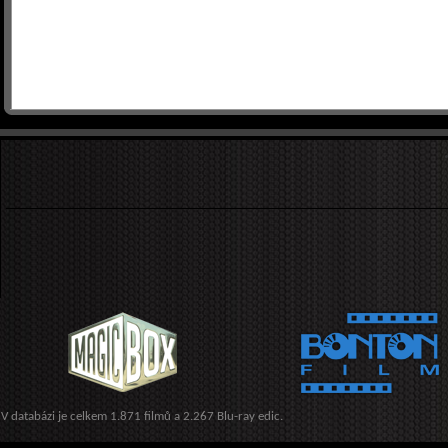
V databázi je celkem 1.871 filmů a 2.267 Blu-ray edic.