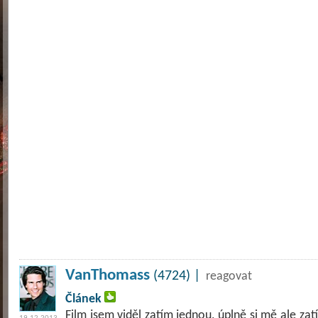
VanThomass
(4724) |
reagovat
Článek
Film jsem viděl zatím jednou, úplně si mě ale za