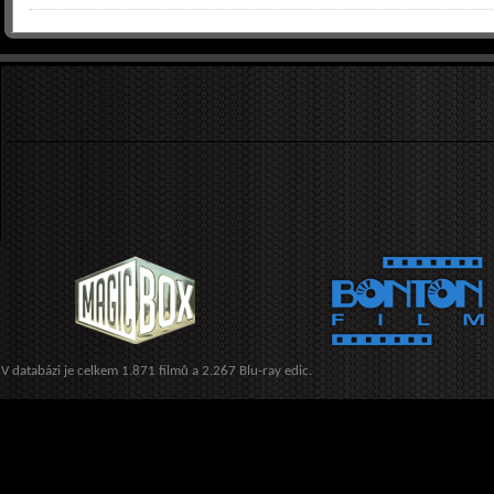
V databázi je celkem 1.871 filmů a 2.267 Blu-ray edic.