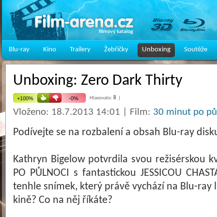
Blu-ray
Kino
Trailery
Žebříčky
Unboxing
Soutěže
Unboxing: Zero Dark Thirty
Hlasovalo:
8
|
Vloženo: 18.7.2013 14:01 | Film:
30 minut po půl
Podívejte se na rozbalení a obsah Blu-ray di
Kathryn Bigelow potvrdila svou režisérskou k
PO PŮLNOCI s fantastickou JESSICOU CHASTA
tenhle snímek, který právě vychází na Blu-ray l
kině? Co na něj říkáte?