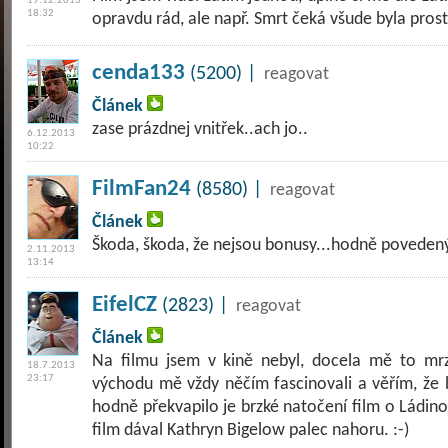
19.12.2013
18:32
opravdu rád, ale např. Smrt čeká všude byla prost
cenda133
(5200) |
reagovat
Článek
zase prázdnej vnitřek..ach jo..
6.12.2013
10:22
FilmFan24
(8580) |
reagovat
Článek
Škoda, škoda, že nejsou bonusy...hodně povedený
2.11.2013
13:14
EifelCZ
(2823) |
reagovat
Článek
Na filmu jsem v kině nebyl, docela mě to mrzí
18.7.2013
23:17
východu mě vždy něčím fascinovali a věřím, že b
hodně překvapilo je brzké natočení film o Ládin
film dával Kathryn Bigelow palec nahoru. :-)