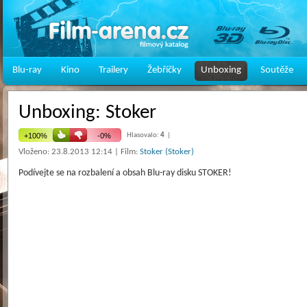
Blu-ray
Kino
Trailery
Žebříčky
Unboxing
Soutěže
Unboxing: Stoker
Hlasovalo:
4
|
Vloženo: 23.8.2013 12:14 | Film:
Stoker (Stoker)
Podívejte se na rozbalení a obsah Blu-ray disku STOKER!