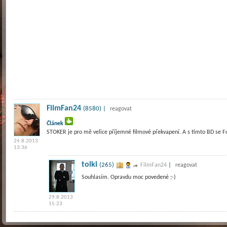
FilmFan24
(8580) |
reagovat
Článek
STOKER je pro mě velice příjemné filmové překvapení. A s tímto BD se Fo
24.8.2013
13:36
tolki
(265)
|
FilmFan24
reagovat
Souhlasím. Opravdu moc povedené ;-)
29.8.2013
15:23