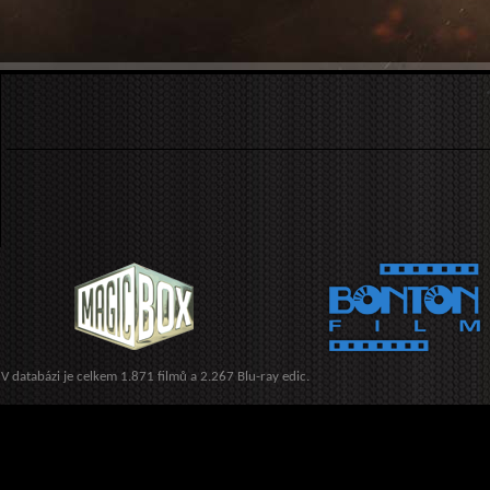
V databázi je celkem 1.871 filmů a 2.267 Blu-ray edic.