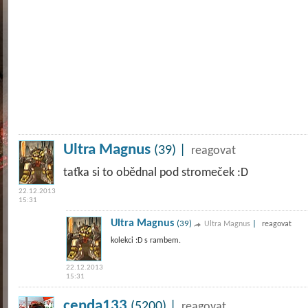
Ultra Magnus
(39) |
reagovat
taťka si to obědnal pod stromeček :D
22.12.2013
15:31
Ultra Magnus
(39)
|
Ultra Magnus
reagovat
kolekci :D s rambem.
22.12.2013
15:31
cenda133
(5200) |
reagovat