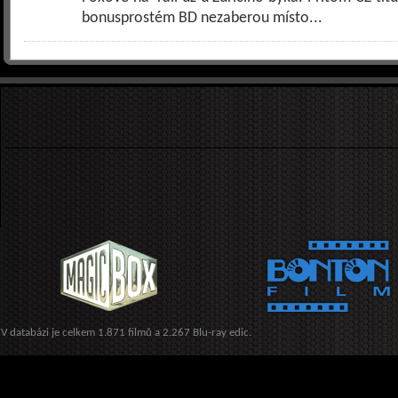
bonusprostém BD nezaberou místo...
V databázi je celkem 1.871 filmů a 2.267 Blu-ray edic.