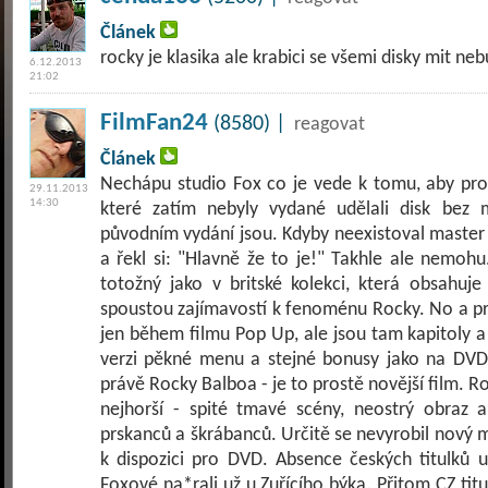
Článek
rocky je klasika ale krabici se všemi disky mit neb
6.12.2013
21:02
FilmFan24
(8580) |
reagovat
Článek
Nechápu studio Fox co je vede k tomu, aby pr
29.11.2013
14:30
které zatím nebyly vydané udělali disk bez
původním vydání jsou. Kdyby neexistoval master 
a řekl si: "Hlavně že to je!" Takhle ale nemohu.
totožný jako v britské kolekci, která obsahuj
spoustou zajímavostí k fenoménu Rocky. No a p
jen během filmu Pop Up, ale jsou tam kapitoly 
verzi pěkné menu a stejné bonusy jako na DVD. 
právě Rocky Balboa - je to prostě novější film. R
nejhorší - spité tmavé scény, neostrý obraz 
prskanců a škrábanců. Určitě se nevyrobil nový ma
k dispozici pro DVD. Absence českých titulků 
Foxové na*rali už u Zuřícího býka. Přitom CZ titu