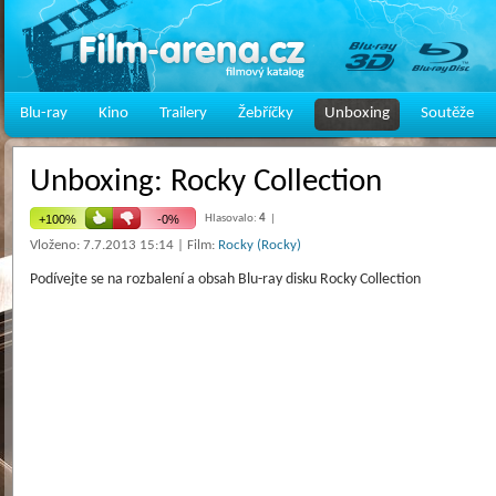
Blu-ray
Kino
Trailery
Žebříčky
Unboxing
Soutěže
Unboxing: Rocky Collection
Hlasovalo:
4
|
Vloženo: 7.7.2013 15:14 | Film:
Rocky (Rocky)
Podívejte se na rozbalení a obsah Blu-ray disku Rocky Collection