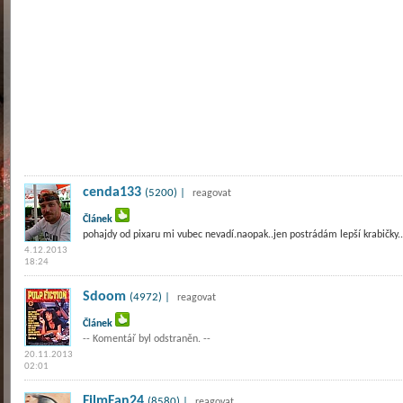
cenda133
(5200) |
reagovat
Článek
pohajdy od pixaru mi vubec nevadí.naopak..jen postrádám lepší krabičky..
4.12.2013
18:24
Sdoom
(4972) |
reagovat
Článek
-- Komentář byl odstraněn. --
20.11.2013
02:01
FilmFan24
(8580) |
reagovat