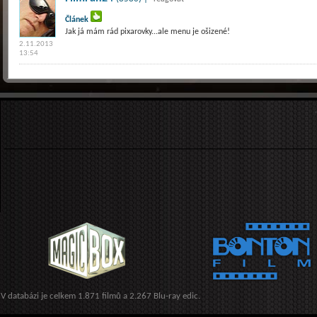
Článek
Jak já mám rád pixarovky...ale menu je ošizené!
2.11.2013
13:54
V databázi je celkem 1.871 filmů a 2.267 Blu-ray edic.