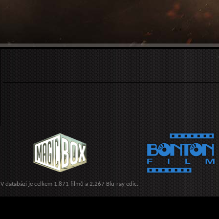
V databázi je celkem 1.871 filmů a 2.267 Blu-ray edic.