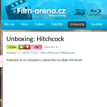
Blu-ray
Kino
Trailery
Žebříčky
Unboxing
Soutěže
Unboxing: Hitchcock
Hlasovalo:
4
|
Vloženo: 7.7.2013 17:02 | Film:
Hitchcock (Hitchcock)
Podívejte se na rozbalení a obsah Blu-ray disku Hitchcock