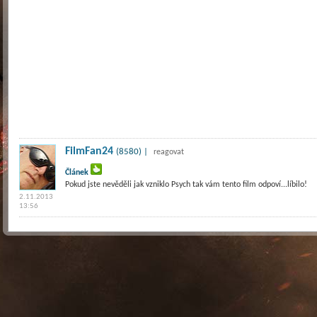
FilmFan24
(8580) |
reagovat
Článek
Pokud jste nevěděli jak vzniklo Psych tak vám tento film odpoví...líbilo!
2.11.2013
13:56