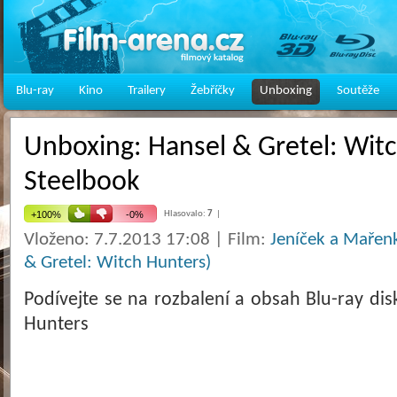
Blu-ray
Kino
Trailery
Žebříčky
Unboxing
Soutěže
Unboxing: Hansel & Gretel: Witc
Steelbook
Hlasovalo:
7
|
Vloženo: 7.7.2013 17:08 | Film:
Jeníček a Mařenk
& Gretel: Witch Hunters)
Podívejte se na rozbalení a obsah Blu-ray di
Hunters