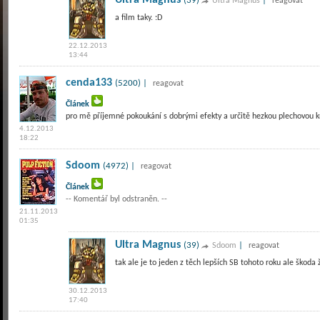
Ultra Magnus
(39)
|
Ultra Magnus
reagovat
a film taky. :D
22.12.2013
13:44
cenda133
(5200) |
reagovat
Článek
pro mě příjemné pokoukání s dobrými efekty a určitě hezkou plechovou k
4.12.2013
18:22
Sdoom
(4972) |
reagovat
Článek
-- Komentář byl odstraněn. --
21.11.2013
01:35
Ultra Magnus
(39)
|
Sdoom
reagovat
tak ale je to jeden z těch lepších SB tohoto roku ale škod
30.12.2013
17:40