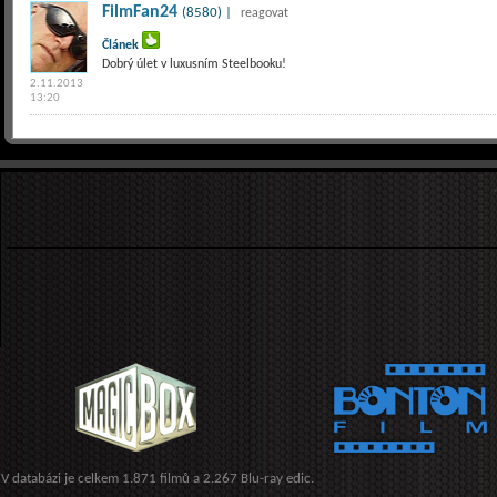
FilmFan24
(8580) |
reagovat
Článek
Dobrý úlet v luxusním Steelbooku!
2.11.2013
13:20
V databázi je celkem 1.871 filmů a 2.267 Blu-ray edic.