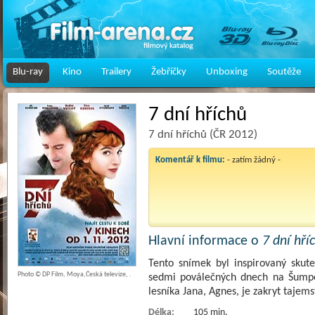
Blu-ray
Kino
Trailery
Žebříčky
Unboxing
Soutěže
7 dní hříchů
7 dní hříchů (ČR 2012)
Komentář k filmu:
- zatím žádný -
Hlavní informace o
7 dní hří
Tento snímek byl inspirovaný skut
Photo © DP Film, Moya,Česká televize, .
sedmi poválečných dnech na Šumpe
lesníka Jana, Agnes, je zakryt tajem
Délka:
105 min.