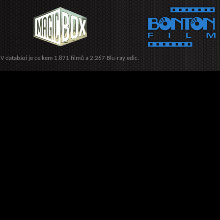
V databázi je celkem 1.871 filmů a 2.267 Blu-ray edic.