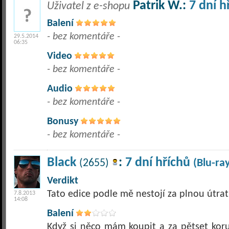
Patrik W.:
7 dní h
Uživatel z e-shopu
Balení
- bez komentáře -
29.5.2014
06:35
Video
- bez komentáře -
Audio
- bez komentáře -
Bonusy
- bez komentáře -
Black
:
7 dní hříchů
(2655)
(Blu-ra
Verdikt
Tato edice podle mě nestojí za plnou útrat
7.8.2013
14:08
Balení
Když si něco mám koupit a za pětset korun