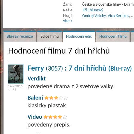
Žánr:
České a Slovenské filmy / Dram
Režie:
Jiří Chlumský
Hrají:
Ondřej Vetchý
,
Vica Kerekes
,
..
více >
Blu-ray recenze
Edice filmu
Hodnocení edic
Hodnocení filmu
Hodnocení filmu 7 dní hříchů
Ferry
:
7 dní hříchů
(3057)
(Blu-ray)
Verdikt
povedene drama z 2 svetove valky.
14.9.2016
11:35
Balení
klasicky plastak.
Video
povedeny prepis.