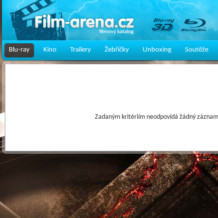
Blu-ray
Kino
Trailery
Žebříčky
Unboxing
Soutěže
Zadaným kritériím neodpovídá žádný záznam 