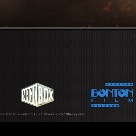
V databázi je celkem 1.871 filmů a 2.267 Blu-ray edic.